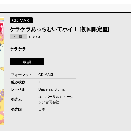
CD MAXI
ケラケラあっちむいてホイ！ [初回限定盤]
付 属
GOODS
ケラケラ
歌 詞
フォーマット
CD MAXI
組み枚数
1
レーベル
Universal Sigma
ユニバーサルミュージ
発売元
ック合同会社
発売国
日本