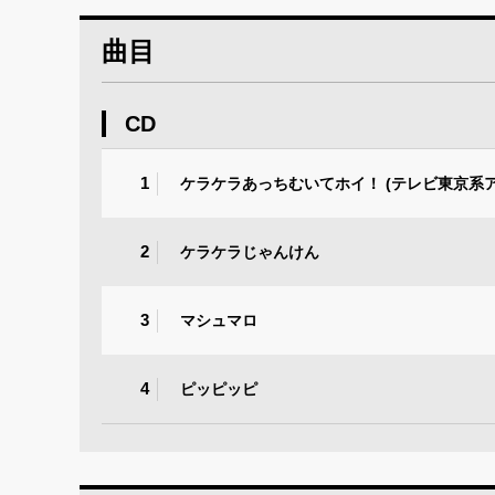
曲目
CD
1
ケラケラあっちむいてホイ！ (テレビ東京系
2
ケラケラじゃんけん
3
マシュマロ
4
ピッピッピ