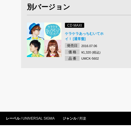
別バージョン
CD MAXI
ケラケラあっちむいてホ
イ！ [通常盤]
発売日
2016.07.06
価 格
¥1,320 (税込)
品 番
UMCK-5602
レーベル
UNIVERSAL SIGMA
ジャンル
邦楽