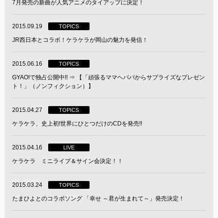
7月発売の新曲が人気アニメのタイアップに決定！
2015.09.19
TOPICS
JR西日本とコラボ！ケラケラが岡山の魅力を発信！
2015.06.16
TOPICS
GYAO!で独占公開中!! ⇒ 【「頑張るママヘパパからサプライズなプレゼン
ト！」（ノンフィクション）】
2015.04.27
TOPICS
ケラケラ、史上初!世界にひとつだけのCDを発売!!
2015.04.16
LIVE
ケラケラ ミニライブ＆サイン会決定！！
2015.03.24
TOPICS
たまひよとのコラボソング 「幸せ ～君が生まれて～」発売決定！