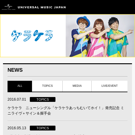
NEWS
ALL
TOPICS
MEDIA
LIVE/EVENT
2016.07.01
TOPICS
ケラケラ ニューシングル「ケラケラあっちむいてホイ！」発売記念 ミ
ニライヴ＋サイン＆握手会
2016.05.13
TOPICS