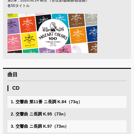
第2弾：2026.06.24 発売 （管弦楽/協奏曲/器楽曲）
各50タイトル
曲目
CD
1. 交響曲 第11番 ニ長調 K.84（73q）
2. 交響曲 ニ長調 K.95（73n）
3. 交響曲 ニ長調 K.97（73m）