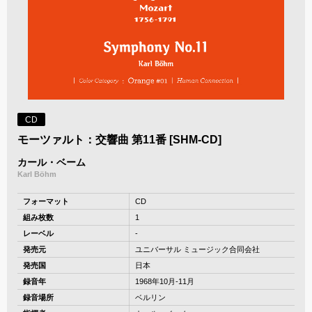
CD
モーツァルト：交響曲 第11番 [SHM-CD]
カール・ベーム
Karl Böhm
フォーマット
CD
組み枚数
1
レーベル
-
発売元
ユニバーサル ミュージック合同会社
発売国
日本
録音年
1968年10月-11月
録音場所
ベルリン