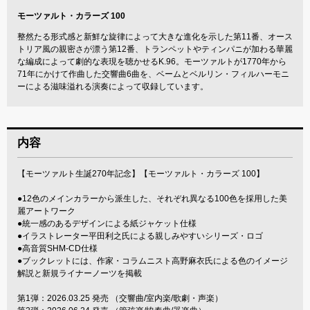
モーツァルト・カラーズ 100
整然たる形式感と新鮮な旋律によって大きな進化を示した第11番、オース
トリア風の親密さが漂う第12番、トランペットやティンパニが加わる華麗
な編成によって劇的な表現を聴かせるK.96。モーツァルトが1770年から
71年にかけて作曲した交響曲6曲を、ベームとベルリン・フィルハーモニ
ーによる滋味溢れる演奏によって収録しています。
内容
【モーツァルト生誕270年記念】【モーツァルト・カラーズ 100】
●12色のメインカラーから派生した、それぞれ異なる100色を採用した美
麗アートワーク
●統一感のあるデザインによる紙ジャケット仕様
●イラストレーター平田利之氏による親しみやすいシリーズ・ロゴ
●高音質SHM-CD仕様
●ブックレットには、作家・コラムニスト高野麻衣氏による色のイメージ
解説と新規ライナーノーツを掲載
第1弾：2026.03.25 発売 （交響曲/室内楽/歌劇・声楽）