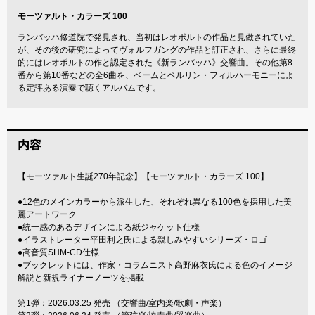
モーツァルト・カラーズ 100
ランバッハ修道院で発見され、当初はレオポルトの作品と見做されていた
が、その後の研究によってヴォルフガングの作品と訂正され、さらに最終
的にはレオポルトの作と認定された《新ランバッハ》交響曲。その他第8
番から第10番などの全6曲を、ベームとベルリン・フィルハーモニーによ
る定評ある演奏で聴くアルバムです。
内容
【モーツァルト生誕270年記念】【モーツァルト・カラーズ 100】
●12色のメインカラーから派生した、それぞれ異なる100色を採用した美
麗アートワーク
●統一感のあるデザインによる紙ジャケット仕様
●イラストレーター平田利之氏による親しみやすいシリーズ・ロゴ
●高音質SHM-CD仕様
●ブックレットには、作家・コラムニスト高野麻衣氏による色のイメージ
解説と新規ライナーノーツを掲載
第1弾：2026.03.25 発売 （交響曲/室内楽/歌劇・声楽）