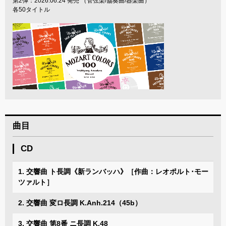
第2弾：2026.06.24 発売 （管弦楽/協奏曲/器楽曲）
各50タイトル
曲目
CD
1. 交響曲 ト長調《新ランバッハ》［作曲：レオポルト･モー
ツァルト］
2. 交響曲 変ロ長調 K.Anh.214（45b）
3. 交響曲 第8番 ニ長調 K.48