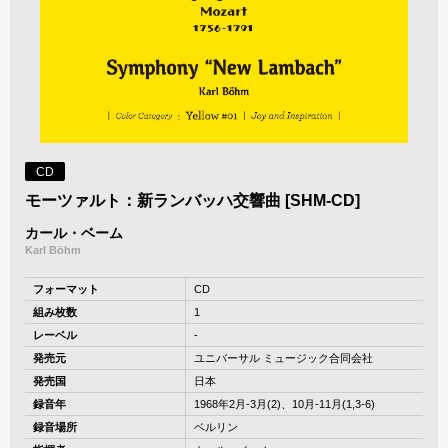
CD
モーツァルト：新ランバッハ交響曲 [SHM-CD]
カール・ベーム
Karl Böhm
フォーマット
CD
組み枚数
1
レーベル
-
発売元
ユニバーサル ミュージック合同会社
発売国
日本
録音年
1968年2月-3月(2)、10月-11月(1,3-6)
録音場所
ベルリン