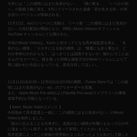
今作には「この感情にはまだ名前がない」、「瞳に映る」、「いつかの私
へ」の新曲３曲に加え、4月にリリースされた楽曲「君が生きる街」の弾
き語りバージョンが収録される。
11月11日、epのリリースに先駆け、リード曲「この感情にはまだ名前が
ない」の先行配信が開始となり、同時にMusic Videoがオフィシャル
YouTube チャンネルにて公開された。
今回のMusic Videoは、Karin.と初タッグとなる髙木聡監督を迎え、「名
前のない感情」「カタチになる前の感情」は、“幾重にも折り重なり、ど
れが本体だかわからなく、はっきりとは認識できないが、確かにそこにあ
るもの”をテーマに、鏡を使った特殊な撮影方法や8mmフィルムにより丁
寧に描かれた作品となっている。是非注目してほしい。
11月11日(水)0:00～12月8日(火)23:59の期間、iTunes Storeでは「この感
情にはまだ名前がない - ep」のプリオーダーを実施。
また、Apple Music Pre-addおよびSpotify Pre-save(ライブラリへの事前
追加予約)も可能となっている。
【 Karin. Music Videoコメント 】
今回初めて髙木監督と一緒に「この感情にはまだ名前がない」のMusic
Videoを制作しました。
「誰かに伝えることも出来ずに、名前のない感情が何層にもなって心の中
に溜まっていく様子」を“鏡”を使って表現してくださいました。
髙木監督によってこの楽曲の世界観がより広がったような気がして嬉しか