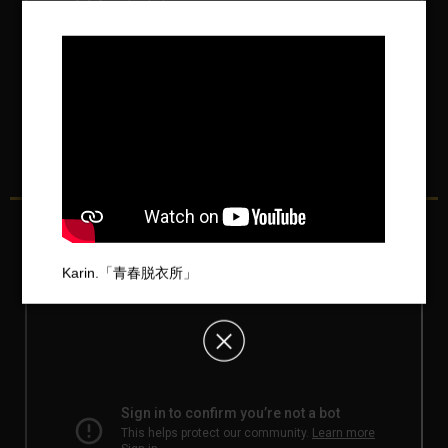
ショートフィルム「solitude ability - 涙の賞味期限
- 」/ 枝優花 × 伊藤万理華 × Karin.
Karin.「青春脱衣所」