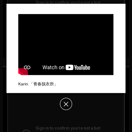
ショートフィルム「solitude ability - 涙の賞味期限
- 」/ 枝優花 × 伊藤万理華 × Karin.
Karin.「青春脱衣所」