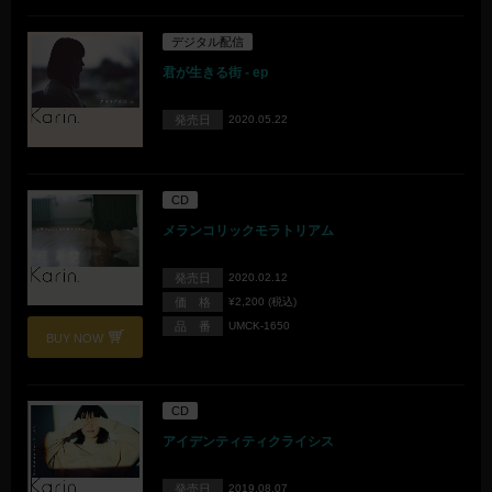
デジタル配信
君が生きる街 - ep
発売日
2020.05.22
CD
メランコリックモラトリアム
発売日
2020.02.12
価 格
¥2,200 (税込)
品 番
UMCK-1650
BUY NOW
CD
アイデンティティクライシス
発売日
2019.08.07