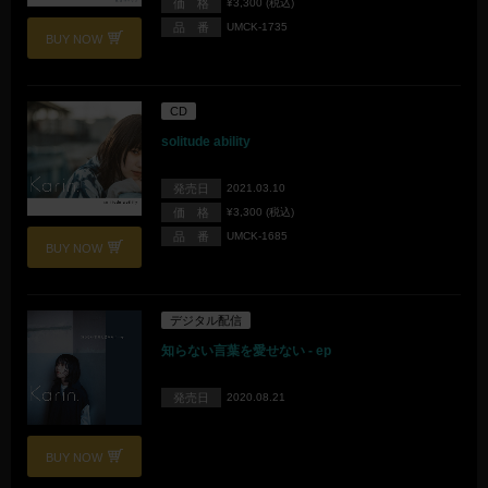
価 格
¥3,300 (税込)
品 番
UMCK-1735
BUY NOW
CD
solitude ability
発売日
2021.03.10
価 格
¥3,300 (税込)
品 番
UMCK-1685
BUY NOW
デジタル配信
知らない言葉を愛せない - ep
発売日
2020.08.21
BUY NOW