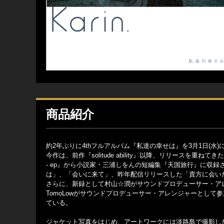
商品紹介
約2年ぶりに4thフルアルバム『私達の幸せは』を3月1日(水)
今作は、前作『solitude ability』以降、リリースを重
- ep』から小説家・三浦しをんの短編集『天国旅行』に収
は」、「会いに来て」、昨年配信リリースした「貴方に会いた
さらに、新録として村山☆潤がサウンドプロデューサー・ア
TomoLowがサウンドプロデューサー・アレンジャーとして
ている。
ジャケット写真をはじめ、アートワークには淡路島で撮影した撮