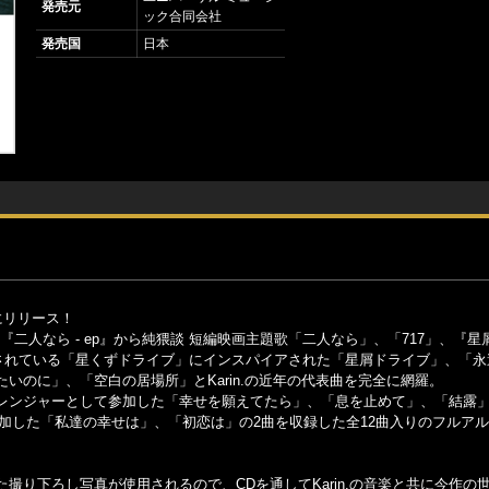
発売元
ック合同会社
発売国
日本
にリリース！
ねてきた『二人なら - ep』から純猥談 短編映画主題歌「二人なら」、「717」、『
録されている「星くずドライブ」にインスパイアされた「星屑ドライブ」、「
いのに」、「空白の居場所」とKarin.の近年の代表曲を完全に網羅。
レンジャーとして参加した「幸せを願えてたら」、「息を止めて」、「結露」
参加した「私達の幸せは」、「初恋は」の2曲を収録した全12曲入りのフルア
り下ろし写真が使用されるので、CDを通してKarin.の音楽と共に今作の