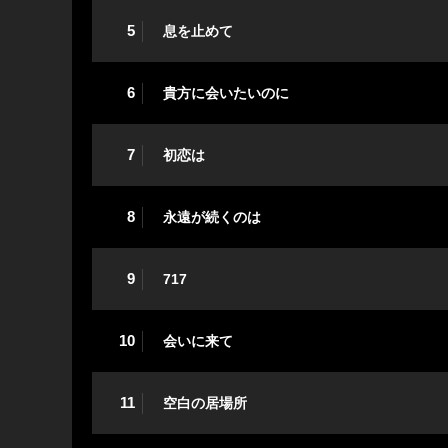
5
息を止めて
6
貴方に会いたいのに
7
初恋は
8
永遠が続くのは
9
717
10
会いに来て
11
空白の居場所