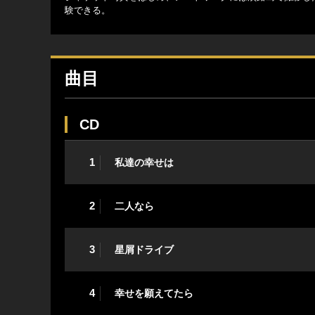
験できる。
曲目
CD
1
私達の幸せは
2
二人なら
3
星屑ドライブ
4
幸せを願えてたら