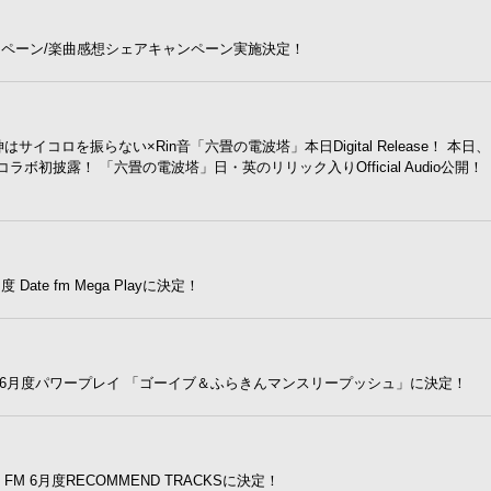
生キャンペーン/楽曲感想シェアキャンペーン実施決定！
イコロを振らない×Rin音「六畳の電波塔」本日Digital Release！ 本日
ラボ初披露！ 「六畳の電波塔」日・英のリリック入りOfficial Audio公開！
te fm Mega Playに決定！
陰6月度パワープレイ 「ゴーイブ＆ふらきんマンスリープッシュ」に決定！
M 6月度RECOMMEND TRACKSに決定！