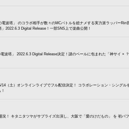
gle 「六畳の電波塔」 のコラボ相手が数々のMCバトルを総ナメする実力派ラッパーRi
.6.3 Digital Release！一部SNS上で楽曲公開！
畳の電波塔」 2022.6.3 Digital Release決定！謎のベールに包まれた「神サイ ×
5/14（土）オンラインライブでフル配信決定！ コラボレーション・シングル
も！
盛況！ キタニタツヤがサプライズ出演し、大阪で「愛のけだもの」 を 初パ