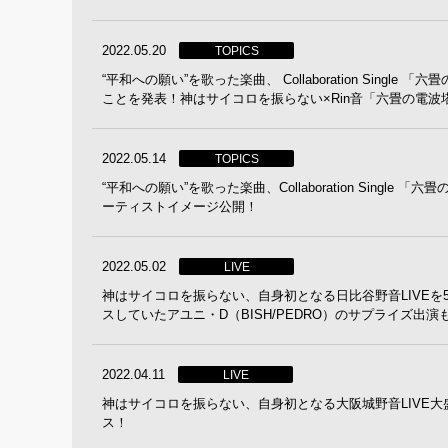
2022.05.20
TOPICS
“平和への願い”を歌った楽曲、 Collaboration Sin
ことを発表！神はサイコロを振らない×Rin音「六畳の電波塔」2022
2022.05.14
TOPICS
“平和への願い”を歌った楽曲、Collaboration Single 「六
ーティストイメージ公開！
2022.05.02
LIVE
神はサイコロを振らない、自身初となる日比谷野音LIVEを
スしていたアユニ・D（BISH/PEDRO）のサプライズ出演
2022.04.11
LIVE
神はサイコロを振らない、自身初となる大阪城野音LIVE大
ス！