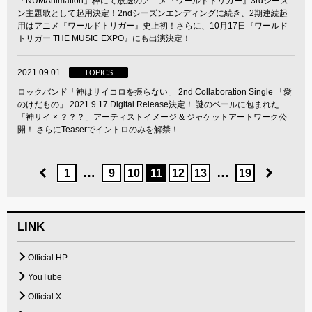
「NUMAnimation」枠にて放送のアニメ『ワールドトリガー』3rdシーズ
ン主題歌として起用決定！2ndシーズンエンディングに続き、2期連続起
用はアニメ『ワールドトリガー』史上初！さらに、10月17日『ワールド
トリガー THE MUSIC EXPO』にも出演決定！
2021.09.01
TOPICS
ロックバンド「神はサイコロを振らない」 2nd Collaboration Single 「愛
のけだもの」 2021.9.17 Digital Release決定！ 謎のベールに包まれた
「神サイ × ？？？」アーティストイメージ & ジャケットアートワーク公
開！ さらにTeaserでイントロのみを解禁！
…
…
1
9
10
11
12
13
19
LINK
Official HP
YouTube
Official X