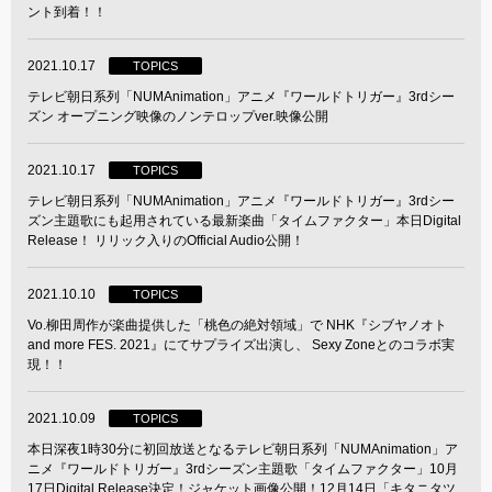
ント到着！！
2021.10.17
TOPICS
テレビ朝日系列「NUMAnimation」アニメ『ワールドトリガー』3rdシー
ズン オープニング映像のノンテロップver.映像公開
2021.10.17
TOPICS
テレビ朝日系列「NUMAnimation」アニメ『ワールドトリガー』3rdシー
ズン主題歌にも起用されている最新楽曲「タイムファクター」本日Digital
Release！ リリック入りのOfficial Audio公開！
2021.10.10
TOPICS
Vo.柳田周作が楽曲提供した「桃色の絶対領域」で NHK『シブヤノオト
and more FES. 2021』にてサプライズ出演し、 Sexy Zoneとのコラボ実
現！！
2021.10.09
TOPICS
本日深夜1時30分に初回放送となるテレビ朝日系列「NUMAnimation」ア
ニメ『ワールドトリガー』3rdシーズン主題歌「タイムファクター」10月
17日Digital Release決定！ジャケット画像公開！12月14日「キタニタツ