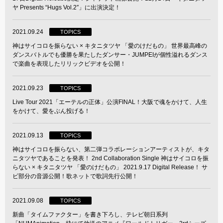
ヤ Presents “Hugs Vol.2″」に出演決定！
2021.09.24
TOPICS
神はサイコロを振らない × キタニタツヤ 「愛のけだもの」 世界最高峰の
ダンスバトルでも優勝を果たしたダンサー・JUMPEIが個性溢れるダンス
で楽曲を表現したリリックビデオを公開！
2021.09.23
TOPICS
Live Tour 2021「エーテルの正体」公演FINAL！大阪で魂をかけて、人生
をかけて、愛をぶん投げる！
2021.09.13
TOPICS
神はサイコロを振らない、第二弾コラボレーションアーティストが、キタ
ニタツヤであることを発表！ 2nd Collaboration Single 神はサイコロを振
らない × キタニタツヤ 「愛のけだもの」 2021.9.17 Digital Release！ サ
ビ部分の音源公開！歌ネットで歌詞先行公開！
2021.09.08
TOPICS
新曲「タイムファクター」を書き下ろし、テレビ朝日系列