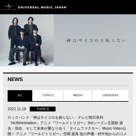
NEWS
ALL
TOPICS
MEDIA
LIVE/EVENT
2021.11.19
TOPICS
ロックバンド「神はサイコロを振らない」 テレビ朝日系列
「NUMAnimation」アニメ『ワールドトリガー』3rdシーズン主題歌 過
去・現在、そして未来が重なり合う「タイムファクター」Music Video公
開！ アニメ『ワールドトリガー』空閑 遊真 役の声優・村中知からのコメ