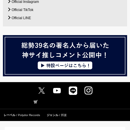
Official Instagram
Official TikTok
Official LINE
レーベル
Polydor Records
ジャンル
邦楽