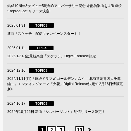
結成10周年&デビュー5周年Wアニバーサリー記念 未配信楽曲を４週連続
”Reproduce” リリース決定!
2025.01.31
TOPICS
新曲「スケッチ」配信キャンペーンスタート！
2025.01.11
TOPICS
2025/1/31(金)最新楽曲「スケッチ」Digital Release決定
2024.12.16
TOPICS
2024/11/11(月)「連続ドラマＷ ゴールデンカムイ ―北海道刺青囚人争奪
編―」エンディングテーマ「火花」Digital Release決定<12月16日情報更
新>
2024.10.17
TOPICS
2024年10月25日 新曲「シルバーソルト」配信リリース決定！
…
1
2
3
19