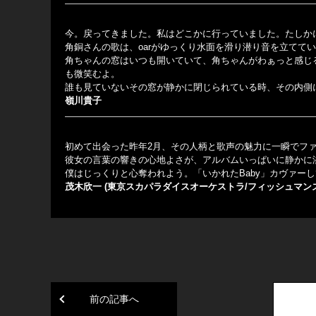
今。戻ってきました。私はどこかに行っていました。たしか
角銅さんの歌は、oarがゆっくり水面を滑り潜り音を立てて
角ちゃんの窓はいつも開いていて、角ちゃんがわぁっと感じ
も微笑むよ。
誰も見ていないその窓が静かに閉じられている時、その内側に
嶺川貴子
初めて出会った昨年2月、その人柄と歌声の魅力に一瞬でフ
彼女の言葉の響きの心地よさが、アルバムいっぱいに静かに
僕はじっくりと心奪われよう。「いかれたBaby」カヴァー
茂木欣一 (東京スカパラダイスオーケストラ/フィッシュマンズ
前の記事へ