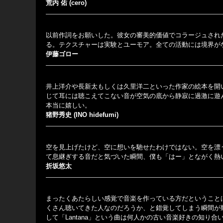
荒内 佑 (cero)
以前作詞をお願いした。彼女の審美的価値でコラージュされ
る。テクスチャーは実験とユーモア。全ての活動には境界が
伊藤ゴロー
井上洋介や長新太もしくは久里洋二といった作家の絵本を開
じて耳には聴こえてこない音が空気の底から静寂に過激に遊
本当に嬉しい。
猪野秀史 (INO hidefumi)
空を見上げたけど、空に想いを馳せたわけではない。空を漂
て息継ぎする音だと気づいた瞬間、僕も「はー」とながく熱
折坂悠太
まったくあたらしい感覚で音楽を作っている方だということ
くさん聴いてきた人なのだろうか、と錯覚してしまう瞬間が
して「Lantana」という曲は何人かの古い音楽好きの知り