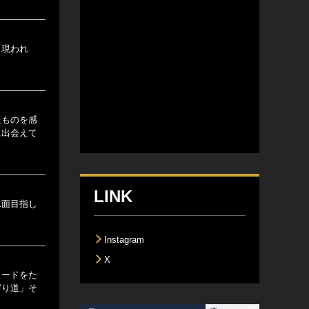
も現われ
たものを感
に出会えて
LINK
水面目指し
Instagram
X
コードをた
寄り道」そ