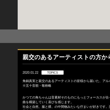
親交のあるアーティストの方か
2020.01.22
TOPICS
角銅真実と親交のあるアーティストの皆様から届いた、アルバ
※五十音順・敬称略
かつての角ちゃんは音素材そのものにもっとフォーカスが合
曲を構築していく喜びを感じます。
社会と自然、服と裸、の中間物みたいな佇まいが好きです。