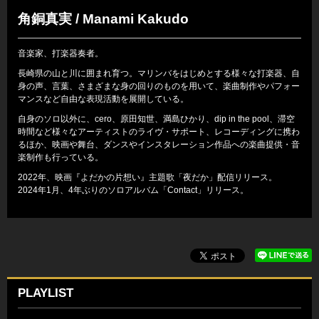
角銅真実 / Manami Kakudo
音楽家、打楽器奏者。
長崎県の山と川に囲まれ育つ。マリンバをはじめとする様々な打楽器、自
身の声、言葉、さまざまな身の回りのものを用いて、楽曲制作やパフォー
マンスなど自由な表現活動を展開している。
自身のソロ以外に、cero、原田知世、満島ひかり、dip in the pool、滞空
時間など様々なアーティストのライヴ・サポート、レコーディングに携わ
るほか、映画や舞台、ダンスやインスタレーション作品への楽曲提供・音
楽制作も行っている。
2022年、映画『よだかの片想い』主題歌「夜だか」配信リリース。
2024年1月、4年ぶりのソロアルバム「Contact」リリース。
PLAYLIST