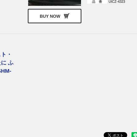
品 番
UICZ-4323
BUY NOW
スト・
に ふ
HM-