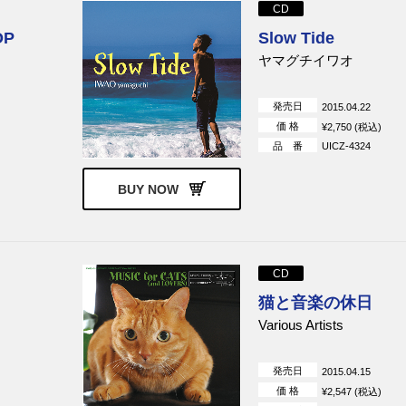
CD
OP
Slow Tide
ヤマグチイワオ
発売日
2015.04.22
価 格
¥2,750 (税込)
品 番
UICZ-4324
BUY NOW
CD
猫と音楽の休日
Various Artists
発売日
2015.04.15
価 格
¥2,547 (税込)