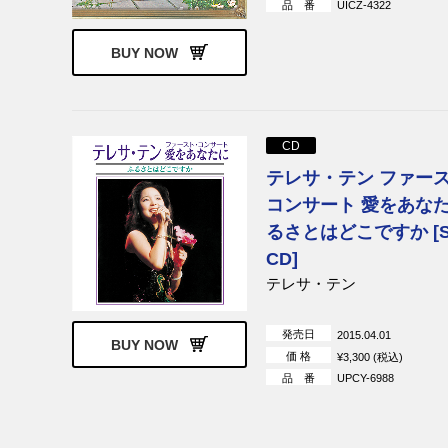
品 番
UICZ-4322
BUY NOW
CD
テレサ・テン ファー
コンサート 愛をあなた
るさとはどこですか [S
CD]
テレサ・テン
発売日
2015.04.01
BUY NOW
価 格
¥3,300 (税込)
品 番
UPCY-6988