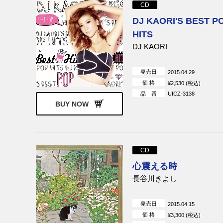
CD
DJ KAORI'S BEST P
HITS
DJ KAORI
発売日
2015.04.29
価 格
¥2,530 (税込)
品 番
UICZ-3138
BUY NOW
CD
心震える時
長谷川きよし
発売日
2015.04.15
価 格
¥3,300 (税込)