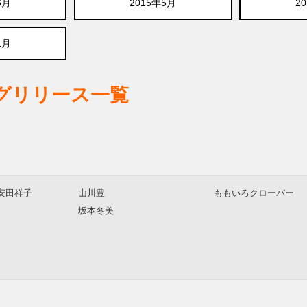
6月
2015年5月
2
1月
ログリリース一覧
安田祥子
山川豊
ももいろクローバー
坂本冬美