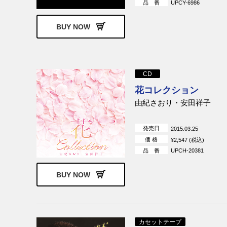
品 番
UPCY-6986
BUY NOW
CD
花コレクション
由紀さおり・安田祥子
発売日
2015.03.25
価 格
¥2,547 (税込)
品 番
UPCH-20381
BUY NOW
カセットテープ