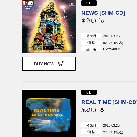
CD
NEWS [SHM-CD]
泉谷しげる
発売日
2015.03.25
価 格
¥2,530 (税込)
品 番
UPCY-6984
BUY NOW
CD
REAL TIME [SHM-CD
泉谷しげる
発売日
2015.03.25
価 格
¥2,530 (税込)