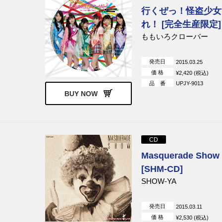
行くぜっ！怪盗少女 
れ！ [完全生産限定]
ももいろクローバー
発売日
2015.03.25
価 格
¥2,420 (税込)
品 番
UPJY-9013
BUY NOW
CD
Masquerade Show
[SHM-CD]
SHOW-YA
発売日
2015.03.11
価 格
¥2,530 (税込)