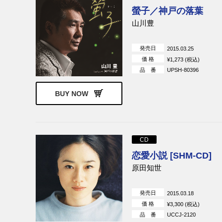
螢子／神戸の落葉
山川豊
発売日
2015.03.25
価 格
¥1,273 (税込)
品 番
UPSH-80396
BUY NOW
CD
恋愛小説 [SHM-CD]
原田知世
発売日
2015.03.18
価 格
¥3,300 (税込)
品 番
UCCJ-2120