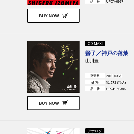
品 番
UPCY-6987
BUY NOW
CD MAXI
螢子／神戸の落葉
山川豊
発売日
2015.03.25
価 格
¥1,273 (税込)
品 番
UPCH-80396
BUY NOW
アナログ