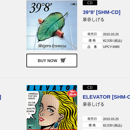
CD
39°8’ [SHM-CD]
泉谷しげる
発売日
2015.03.25
価 格
¥2,530 (税込)
品 番
UPCY-6985
BUY NOW
CD
]
ELEVATOR [SHM-
泉谷しげる
発売日
2015.03.25
価 格
¥2,530 (税込)