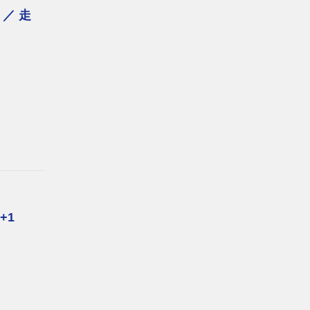
／ 走
 +1