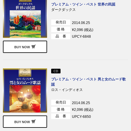
プレミアム・ツイン・ベスト 世界の民謡
ダークダックス
発売日
2014.06.25
価 格
¥2,096 (税込)
品 番
UPCY-6848
BUY NOW
CD
プレミアム・ツイン・ベスト 男と女のムード歌
謡
ロス・インディオス
発売日
2014.06.25
価 格
¥2,096 (税込)
品 番
UPCY-6850
BUY NOW