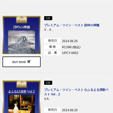
CD
プレミアム・ツイン・ベスト 詩吟の神髄
V．A．
発売日
2014.06.25
価 格
¥2,096 (税込)
品 番
UPCY-6852
BUY NOW
CD
プレミアム・ツイン・ベスト 心ふるえる演歌ベ
スト Vol．2
V.A.
発売日
2014.06.25