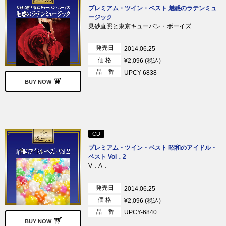
プレミアム・ツイン・ベスト 魅惑のラテンミュ
ージック
見砂直照と東京キューバン・ボーイズ
発売日
2014.06.25
価 格
¥2,096 (税込)
品 番
UPCY-6838
BUY NOW
CD
プレミアム・ツイン・ベスト 昭和のアイドル・
ベスト Vol．2
V．A．
発売日
2014.06.25
価 格
¥2,096 (税込)
品 番
UPCY-6840
BUY NOW