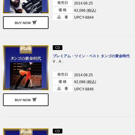
発売日
2014.06.25
価 格
¥2,096 (税込)
品 番
UPCY-6844
BUY NOW
CD
プレミアム・ツイン・ベスト タンゴの黄金時代
V．A．
発売日
2014.06.25
価 格
¥2,096 (税込)
品 番
UPCY-6846
BUY NOW
CD