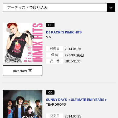
CD
DJ KAORI'S INMIX HITS
V.A.
発売日
2014.06.25
価 格
¥2,530 (税込)
品 番
UICZ-3136
BUY NOW
CD
SUNNY DAYS ＜ULTIMATE EMI YEARS＞
TEARDROPS
発売日
2014.06.25