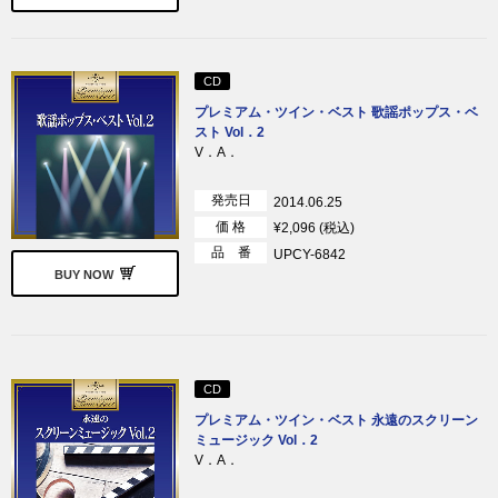
CD
プレミアム・ツイン・ベスト 歌謡ポップス・ベ
スト Vol．2
V．A．
発売日
2014.06.25
価 格
¥2,096 (税込)
品 番
UPCY-6842
BUY NOW
CD
プレミアム・ツイン・ベスト 永遠のスクリーン
ミュージック Vol．2
V．A．