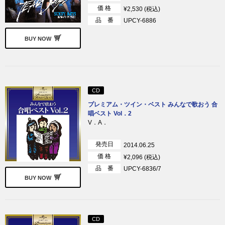
価 格
¥2,530 (税込)
品 番
UPCY-6886
BUY NOW
CD
プレミアム・ツイン・ベスト みんなで歌おう 合
唱ベスト Vol．2
V．A．
発売日
2014.06.25
価 格
¥2,096 (税込)
品 番
UPCY-6836/7
BUY NOW
CD