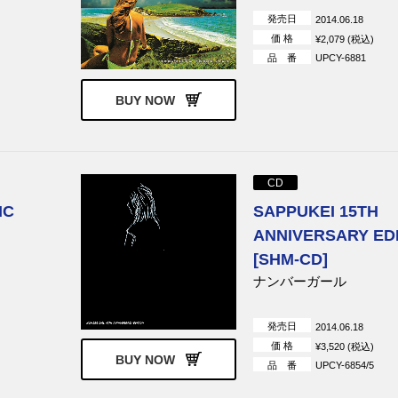
発売日
2014.06.18
価 格
¥2,079 (税込)
品 番
UPCY-6881
BUY NOW
CD
IC
SAPPUKEI 15TH
ANNIVERSARY ED
[SHM-CD]
ナンバーガール
発売日
2014.06.18
価 格
¥3,520 (税込)
BUY NOW
品 番
UPCY-6854/5