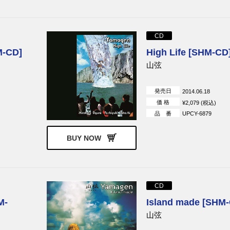
CD
M-CD]
High Life [SHM-CD
山弦
発売日
2014.06.18
価 格
¥2,079 (税込)
品 番
UPCY-6879
BUY NOW
CD
M-
Island made [SHM
山弦