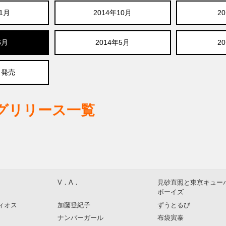
11月
2014年10月
2
6月
2014年5月
2
月発売
ログリリース一覧
V．A．
見砂直照と東京キュー
ボーイズ
ィオス
加藤登紀子
ずうとるび
ナンバーガール
布袋寅泰