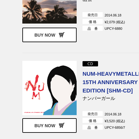
発売日
2014.06.18
価 格
¥2,079 (税込)
品 番
UPCY-6880
BUY NOW
CD
NUM-HEAVYMETALL
15TH ANNIVERSARY
EDITION [SHM-CD]
ナンバーガール
発売日
2014.06.18
価 格
¥3,520 (税込)
BUY NOW
品 番
UPCY-6856/7