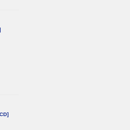
]
-CD]