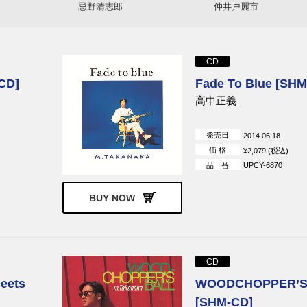
忌野清志郎
仲井戸麗市
Chara
mihimaru GT
クリエイション
中原めいこ
PERSONZ
SEX MACHINEGUNS
CD
山下久美子
ORIGINAL LOVE
CD]
Fade To Blue [SHM
辛島美登里
黒夢
高中正義
発売日
2014.06.18
価 格
¥2,079 (税込)
品 番
UPCY-6870
BUY NOW
CD
ets
WOODCHOPPER’S
[SHM-CD]