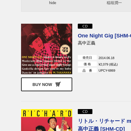
hide
稲垣潤一
RCサクセション
小椋 佳
BLANKEY JET CITY
BIGBANG
本田美奈子
SHOW－YA
CD
スチャダラパー
高野 寛
One Night Gig [SHM-
PE’Z
DJ OZMA
高中正義
C-C-B
布谷文夫
発売日
2014.06.18
価 格
¥2,079 (税込)
品 番
UPCY-6869
BUY NOW
CD
リトル・リチャード me
高中正義 [SHM-CD]