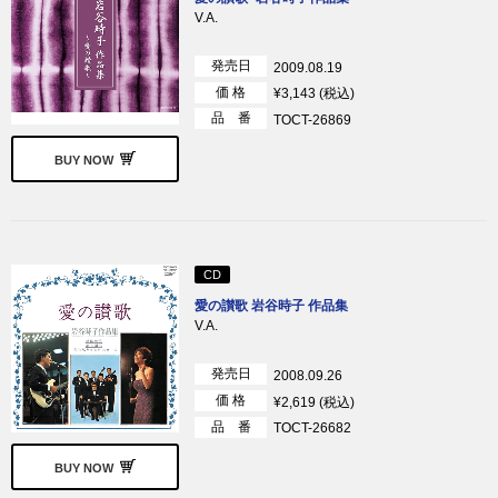
V.A.
発売日
2009.08.19
価 格
¥3,143 (税込)
品 番
TOCT-26869
BUY NOW
CD
愛の讃歌 岩谷時子 作品集
V.A.
発売日
2008.09.26
価 格
¥2,619 (税込)
品 番
TOCT-26682
BUY NOW