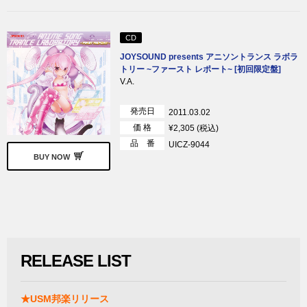
CD
JOYSOUND presents アニソントランス ラボラ
トリー ~ファースト レポート~ [初回限定盤]
V.A.
発売日
2011.03.02
価 格
¥2,305 (税込)
品 番
UICZ-9044
BUY NOW
RELEASE LIST
★USM邦楽リリース