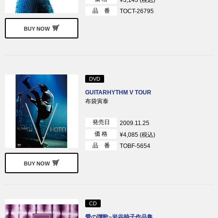
品 番
TOCT-26795
BUY NOW
DVD
GUITARHYTHM V TOUR
布袋寅泰
発売日
2009.11.25
価 格
¥4,085 (税込)
品 番
TOBF-5654
BUY NOW
CD
愛の讃歌~岩谷時子作品集