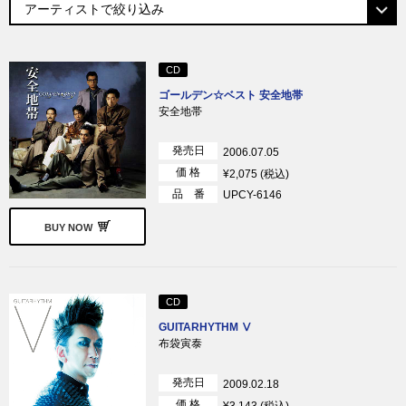
CD
ゴールデン☆ベスト 安全地帯
安全地帯
発売日
2006.07.05
価 格
¥2,075 (税込)
品 番
UPCY-6146
BUY NOW
CD
GUITARHYTHM Ⅴ
布袋寅泰
発売日
2009.02.18
価 格
¥3,143 (税込)