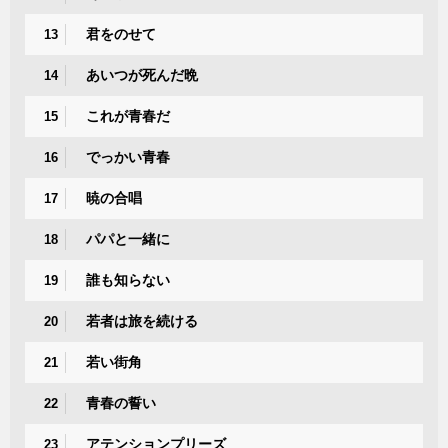
君をのせて
13
あいつが死んだ晩
14
これが青春だ
15
でっかい青春
16
暁の合唱
17
パパと一緒に
18
誰も知らない
19
若者は旅を続ける
20
若い街角
21
青春の誓い
22
アテンションプリーズ
23