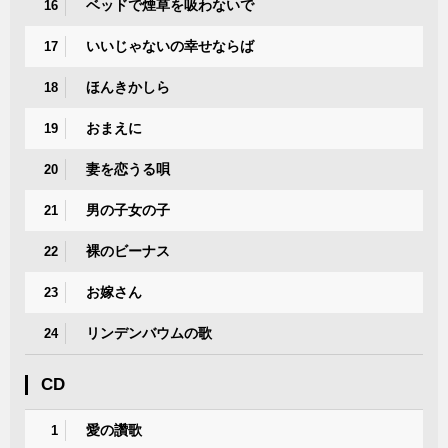
ベッドで煙草を吸わないで
16
いいじゃないの幸せならば
17
ほんきかしら
18
おまえに
19
妻を恋うる唄
20
男の子女の子
21
裸のビーナス
22
お嫁さん
23
リンデンバウムの歌
24
CD
愛の讚歌
1