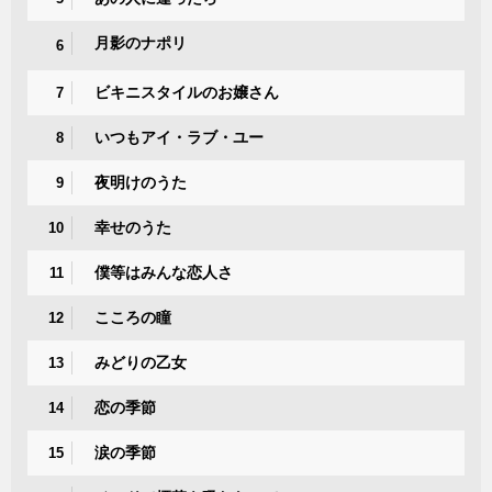
月影のナポリ
6
ビキニスタイルのお嬢さん
7
いつもアイ・ラブ・ユー
8
夜明けのうた
9
幸せのうた
10
僕等はみんな恋人さ
11
こころの瞳
12
みどりの乙女
13
恋の季節
14
涙の季節
15