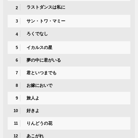
ラストダンスは私に
2
サン・トワ・マミー
3
ろくでなし
4
イカルスの星
5
夢の中に君がいる
6
君といつまでも
7
お嫁においで
8
旅人よ
9
好きよ
10
りんどうの花
11
あこがれ
12