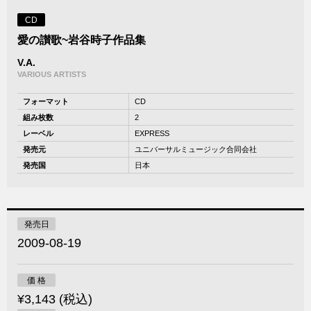
CD
愛の讃歌~岩谷時子作品集
V.A.
VARIOUS ARTISTS
フォーマット
CD
組み枚数
2
レーベル
EXPRESS
発売元
ユニバーサルミュージック合同会社
発売国
日本
発売日
2009-08-19
価 格
¥3,143 (税込)