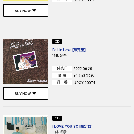
UPCY-90073
BUY NOW
CD
Fall in Love [限定盤]
濱田金吾
発売日
2022.06.29
価 格
¥1,650 (税込)
品 番
UPCY-90074
BUY NOW
CD
I LOVE YOU SO [限定盤]
山本達彦