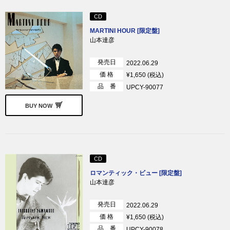
CD
MARTINI HOUR [限定盤]
山本達彦
発売日
2022.06.29
価 格
¥1,650 (税込)
品 番
UPCY-90077
BUY NOW
CD
ロマンティック・ビュー [限定盤]
山本達彦
発売日
2022.06.29
価 格
¥1,650 (税込)
品 番
UPCY-90078