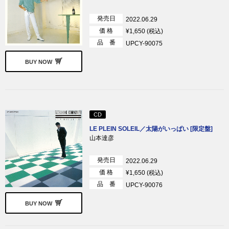
発売日
2022.06.29
価 格
¥1,650 (税込)
品 番
UPCY-90075
BUY NOW
CD
LE PLEIN SOLEIL／太陽がいっぱい [限定盤]
山本達彦
発売日
2022.06.29
価 格
¥1,650 (税込)
品 番
UPCY-90076
BUY NOW