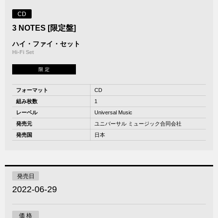
CD
3 NOTES [限定盤]
ハイ・ファイ・セット
Hi-Fi Set
限 定
フォーマット
CD
組み枚数
1
レーベル
Universal Music
発売元
ユニバーサル ミュージック合同会社
発売国
日本
発売日
2022-06-29
価 格