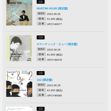
CD
MARTINI HOUR [限定盤]
発売日
2022.06.29
価 格
¥1,650 (税込)
品 番
UPCY-90077
CD
ロマンティック・ビュー [限定盤]
発売日
2022.06.29
価 格
¥1,650 (税込)
品 番
UPCY-90078
CD
1&2 [限定盤]
発売日
2022.06.29
価 格
¥1,650 (税込)
品 番
UPCY-90080
CD