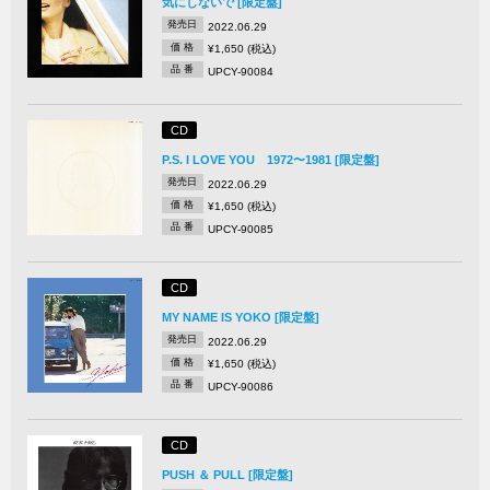
気にしないで [限定盤]
発売日
2022.06.29
価 格
¥1,650 (税込)
品 番
UPCY-90084
CD
P.S. I LOVE YOU 1972〜1981 [限定盤]
発売日
2022.06.29
価 格
¥1,650 (税込)
品 番
UPCY-90085
CD
MY NAME IS YOKO [限定盤]
発売日
2022.06.29
価 格
¥1,650 (税込)
品 番
UPCY-90086
CD
PUSH ＆ PULL [限定盤]