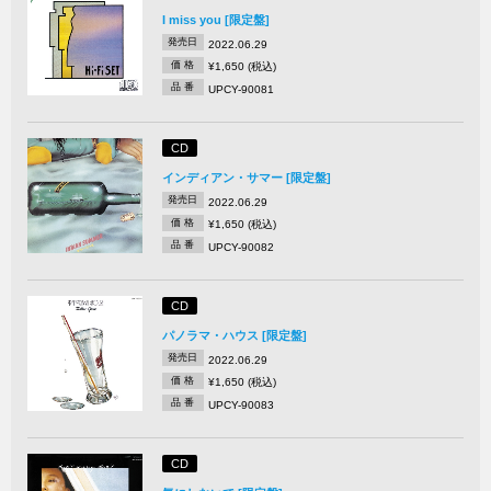
I miss you [限定盤]
発売日
2022.06.29
価 格
¥1,650 (税込)
品 番
UPCY-90081
CD
インディアン・サマー [限定盤]
発売日
2022.06.29
価 格
¥1,650 (税込)
品 番
UPCY-90082
CD
パノラマ・ハウス [限定盤]
発売日
2022.06.29
価 格
¥1,650 (税込)
品 番
UPCY-90083
CD