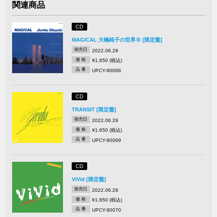
関連商品
CD
MAGICAL 大橋純子の世界Ⅲ [限定盤]
発売日
2022.06.29
価 格
¥1,650 (税込)
品 番
UPCY-90068
CD
TRANSIT [限定盤]
発売日
2022.06.29
価 格
¥1,650 (税込)
品 番
UPCY-90069
CD
ViVid [限定盤]
発売日
2022.06.29
価 格
¥1,650 (税込)
品 番
UPCY-90070