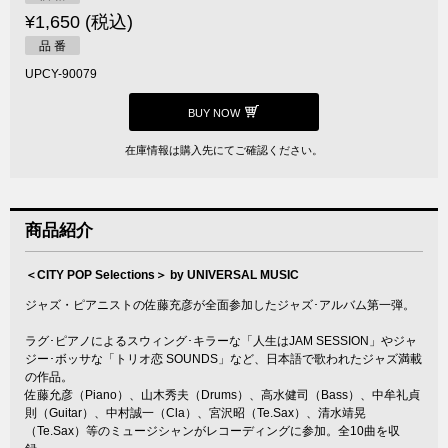
¥1,650 (税込)
品 番
UPCY-90079
BUY NOW
在庫情報は購入先にてご確認ください。
商品紹介
＜CITY POP Selections＞ by UNIVERSAL MUSIC
ジャズ・ピアニストの佐藤充彦が全面参加したジャズ･アルバム第一弾。
ラグ･ピアノによるスウィング･キラーな「人生はJAM SESSION」やジャ
ジー･ボッサな「トリオ恋 SOUNDS」など、日本語で歌われたジャズ満載
の作品。
佐藤允彦（Piano）、山木秀夫（Drums）、高水健司（Bass）、中牟礼貞
則（Guitar）、中村誠一（Cla）、宮沢昭（Te.Sax）、清水靖晃
（Te.Sax）等のミュージシャンがレコーディングに参加。全10曲を収