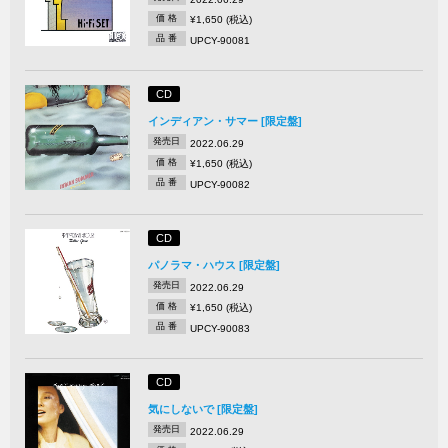
価 格
¥1,650 (税込)
品 番
UPCY-90081
CD
インディアン・サマー [限定盤]
発売日
2022.06.29
価 格
¥1,650 (税込)
品 番
UPCY-90082
CD
パノラマ・ハウス [限定盤]
発売日
2022.06.29
価 格
¥1,650 (税込)
品 番
UPCY-90083
CD
気にしないで [限定盤]
発売日
2022.06.29