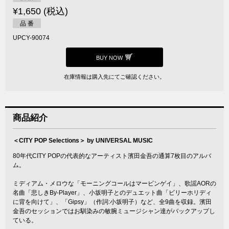
¥1,650 (税込)
品 番
UPCY-90074
BUY NOW
在庫情報は購入先にてご確認ください。
商品紹介
＜CITY POP Selections＞ by UNIVERSAL MUSIC
80年代CITY POPの代表的なアーティスト濱田金吾の通算7枚目のアルバ
ム。
ミディアム・メロウな「モーニングコールはマービンゲイ」、歌謡AORの
名曲「悲しきBy-Player」、小坂明子とのデュエット曲「ビリーホリディ
に背を向けて」、「Gipsy」（作詞:小坂明子）など、全9曲を収録。濱田
金吾のセッションではお馴染みの敏腕ミュージシャン達がバックアップし
ている。