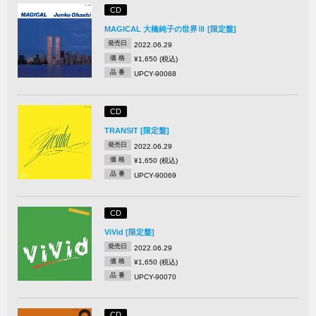
CD
MAGICAL 大橋純子の世界Ⅲ [限定盤]
発売日
2022.06.29
価 格
¥1,650 (税込)
品 番
UPCY-90068
CD
TRANSIT [限定盤]
発売日
2022.06.29
価 格
¥1,650 (税込)
品 番
UPCY-90069
CD
ViVid [限定盤]
発売日
2022.06.29
価 格
¥1,650 (税込)
品 番
UPCY-90070
CD