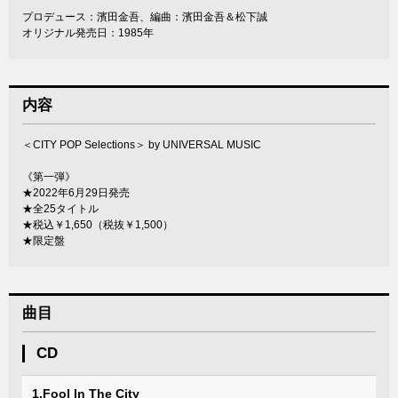
プロデュース：濱田金吾、編曲：濱田金吾＆松下誠
オリジナル発売日：1985年
内容
＜CITY POP Selections＞ by UNIVERSAL MUSIC
《第一弾》
★2022年6月29日発売
★全25タイトル
★税込￥1,650（税抜￥1,500）
★限定盤
曲目
CD
1.Fool In The City