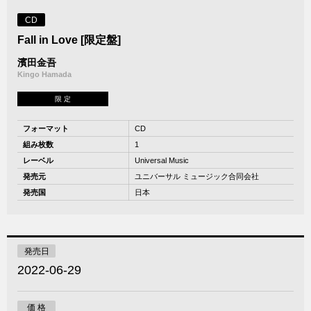
CD
Fall in Love [限定盤]
濱田金吾
Kingo Hamada
限 定
フォーマット
CD
組み枚数
1
レーベル
Universal Music
発売元
ユニバーサル ミュージック合同会社
発売国
日本
発売日
2022-06-29
価 格