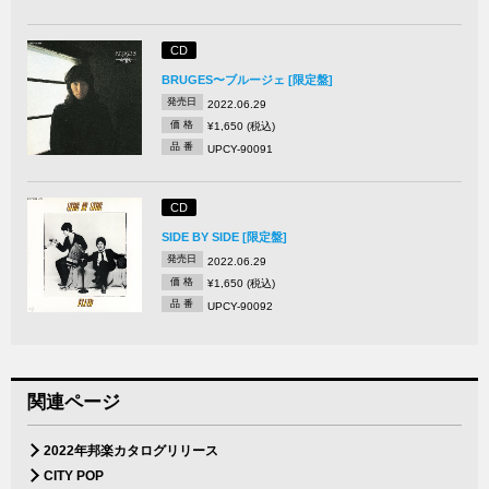
CD
BRUGES〜ブルージェ [限定盤]
発売日
2022.06.29
価 格
¥1,650 (税込)
品 番
UPCY-90091
CD
SIDE BY SIDE [限定盤]
発売日
2022.06.29
価 格
¥1,650 (税込)
品 番
UPCY-90092
関連ページ
2022年邦楽カタログリリース
CITY POP