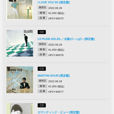
I LOVE YOU SO [限定盤]
発売日
2022.06.29
価 格
¥1,650 (税込)
品 番
UPCY-90075
CD
LE PLEIN SOLEIL／太陽がいっぱい [限定盤]
発売日
2022.06.29
価 格
¥1,650 (税込)
品 番
UPCY-90076
CD
MARTINI HOUR [限定盤]
発売日
2022.06.29
価 格
¥1,650 (税込)
品 番
UPCY-90077
CD
ロマンティック・ビュー [限定盤]