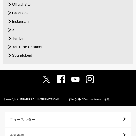
Official Site
Facebook
Instagram
X
Tumblr
YouTube Channel
Soundcloud
レーベル
UNIVERSAL INTERNATIONAL
ジャンル
Disney Music
,
洋楽
ニュースレター
会社概要