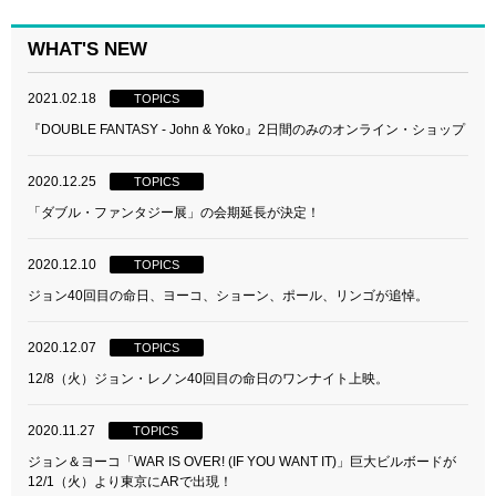
WHAT'S NEW
2021.02.18
TOPICS
『DOUBLE FANTASY - John & Yoko』2日間のみのオンライン・ショップ
2020.12.25
TOPICS
「ダブル・ファンタジー展」の会期延長が決定！
2020.12.10
TOPICS
ジョン40回目の命日、ヨーコ、ショーン、ポール、リンゴが追悼。
2020.12.07
TOPICS
12/8（火）ジョン・レノン40回目の命日のワンナイト上映。
2020.11.27
TOPICS
ジョン＆ヨーコ「WAR IS OVER! (IF YOU WANT IT)」巨大ビルボードが
12/1（火）より東京にARで出現！