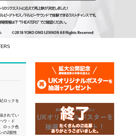
TERS
世紀ロックを
録されてい
ハウ・ド
、ロック色
ンの2面性