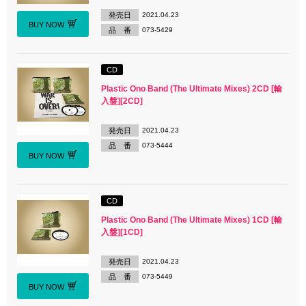
発売日
2021.04.23
BUY NOW
品 番
073-5429
CD
Plastic Ono Band (The Ultimate Mixes) 2CD [輸
入盤][2CD]
発売日
2021.04.23
品 番
073-5444
BUY NOW
CD
Plastic Ono Band (The Ultimate Mixes) 1CD [輸
入盤][1CD]
発売日
2021.04.23
品 番
073-5449
BUY NOW