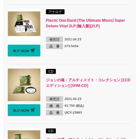
アナログ
Plastic Ono Band (The Ultimate Mixes) Super
Deluxe Vinyl 2LP [輸入盤][2LP]
発売日
2021.04.23
品 番
073-5454
BUY NOW
CD
ジョンの魂：アルティメイト・コレクション [1CD
エディション] [SHM-CD]
発売日
2021.04.23
価 格
¥2,750 (税込)
BUY NOW
品 番
UICY-15983
CD