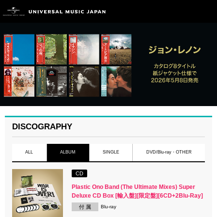
DISCOGRAPHY
ALL
ALBUM
SINGLE
DVD/Blu-ray・OTHER
CD
Plastic Ono Band (The Ultimate Mixes) Super
Deluxe CD Box [輸入盤][限定盤][6CD+2Blu-Ray]
付 属
Blu-ray