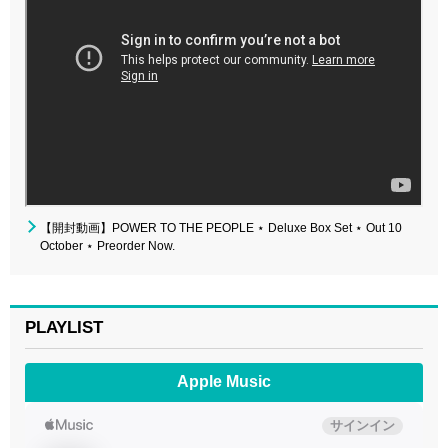
【開封動画】POWER TO THE PEOPLE ⋆ Deluxe Box Set ⋆ Out 10
October ⋆ Preorder Now.
PLAYLIST
Apple Music