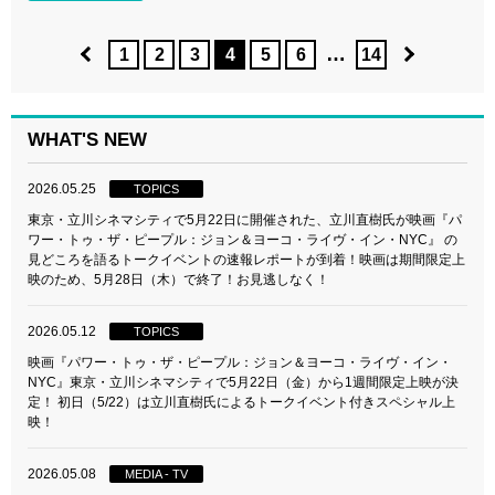
…
1
2
3
4
5
6
14
WHAT'S NEW
2026.05.25
TOPICS
東京・立川シネマシティで5月22日に開催された、立川直樹氏が映画『パ
ワー・トゥ・ザ・ピープル：ジョン＆ヨーコ・ライヴ・イン・NYC』 の
見どころを語るトークイベントの速報レポートが到着！映画は期間限定上
映のため、5月28日（木）で終了！お見逃しなく！
2026.05.12
TOPICS
映画『パワー・トゥ・ザ・ピープル：ジョン＆ヨーコ・ライヴ・イン・
NYC』東京・立川シネマシティで5月22日（金）から1週間限定上映が決
定！ 初日（5/22）は立川直樹氏によるトークイベント付きスペシャル上
映！
2026.05.08
MEDIA - TV