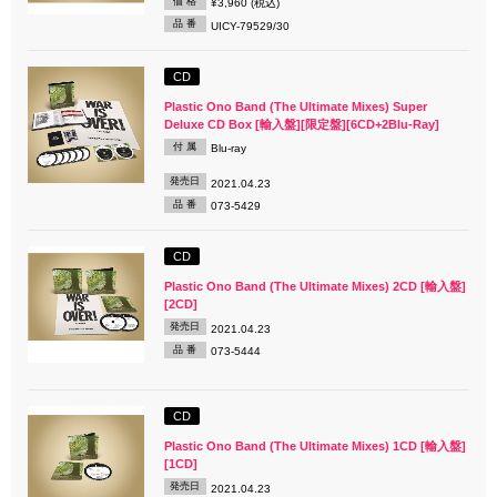
価 格
¥3,960 (税込)
品 番
UICY-79529/30
CD
Plastic Ono Band (The Ultimate Mixes) Super
Deluxe CD Box [輸入盤][限定盤][6CD+2Blu-Ray]
付 属
Blu-ray
発売日
2021.04.23
品 番
073-5429
CD
Plastic Ono Band (The Ultimate Mixes) 2CD [輸入盤]
[2CD]
発売日
2021.04.23
品 番
073-5444
CD
Plastic Ono Band (The Ultimate Mixes) 1CD [輸入盤]
[1CD]
発売日
2021.04.23