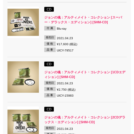
CD
ジョンの魂：アルティメイト・コレクション [スーパ
ー・デラックス・エディション] [SHM-CD]
付 属
Blu-ray
発売日
2021.04.23
価 格
¥17,600 (税込)
品 番
UICY-79517
CD
ジョンの魂：アルティメイト・コレクション [1CDエデ
ィション] [SHM-CD]
発売日
2021.04.23
価 格
¥2,750 (税込)
品 番
UICY-15983
CD
ジョンの魂：アルティメイト・コレクション [2CDデラ
ックス・エディション] [SHM-CD]
発売日
2021.04.23