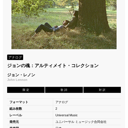
アナログ
ジョンの魂：アルティメイト・コレクション
ジョン・レノン
John Lennon
限 定
歌 詞
対 訳
フォーマット
アナログ
組み枚数
2
レーベル
Universal Music
発売元
ユニバーサル ミュージック合同会社