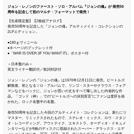
ジョン・レノンのファースト・ソロ・アルバム『ジョンの魂』が 発売50
周年を記念して初のマルチ・フォーマットで発売！
【生産限定盤】【2枚組アナログ】
発売50周年を記念した『ジョンの魂』アルティメイト・コレクションの
2LPエディション。
●180ｇヴィニール
●８ページのブックレット付
●「WAR IS OVER (IF YOU WANT IT)」ポスター付
＜日本盤のみ＞
英文ライナー翻訳付／歌詞対訳付
ジョン・レノンの『ジョンの魂』は1970年12月11日に発売。ビートルズ
解散後、初となるソロ・アルバムで、リンゴ・スターやクラウス・フォア
マンなどをバックに、ジョンが思いの丈をすべて曝し出した内省的な作
品。「ゴッド（神）」での“ビートルズへの決別宣言”にファンは度肝を抜
かれた。ロック名盤中の名盤。
発売50周年を記念した今回のアルティメイト・コレクションは、新たにリ
マスター、リミックスされたもので、ステレオ・ミックス、ロウ・スタジ
オ・レコーディング、アウトテイク、エキストラ、オーディオ・ドキュメ
ンタリーなどが8枚のディスクに収録されたスーパー・デラックス・エデ
ィションをはじめ、2CD、1CD、2LP、デジタルのフォーマットで発売。