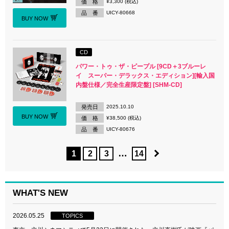
価 格
¥3,300 (税込)
品 番
UICY-80668
BUY NOW
CD
パワー・トゥ・ザ・ピープル [9CD＋3ブルーレ
イ スーパー・デラックス・エディション][輸入国
内盤仕様／完全生産限定盤] [SHM-CD]
発売日
2025.10.10
BUY NOW
価 格
¥38,500 (税込)
品 番
UICY-80676
…
1
2
3
14
WHAT'S NEW
2026.05.25
TOPICS