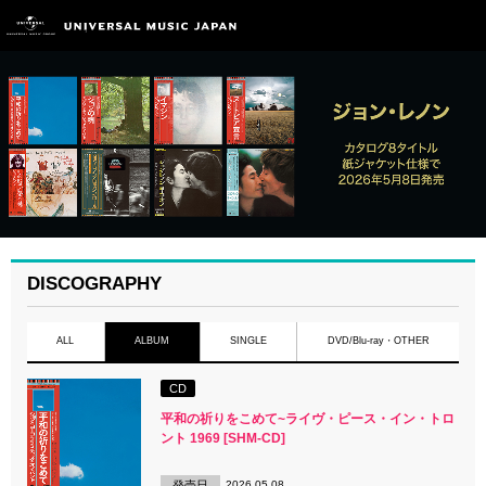
DISCOGRAPHY
ALL
ALBUM
SINGLE
DVD/Blu-ray・OTHER
CD
平和の祈りをこめて~ライヴ・ピース・イン・トロ
ント 1969 [SHM-CD]
発売日
2026.05.08