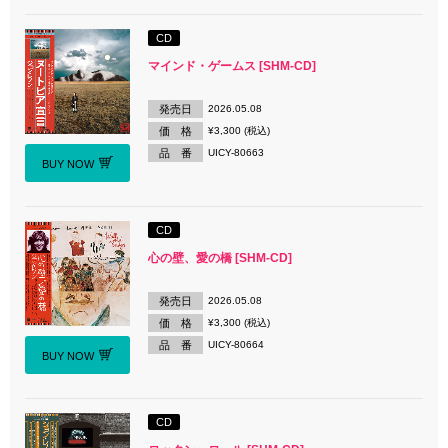
CD
マインド・ゲームス [SHM-CD]
発売日
2026.05.08
価 格
¥3,300 (税込)
品 番
UICY-80663
BUY NOW
CD
心の壁、愛の橋 [SHM-CD]
発売日
2026.05.08
価 格
¥3,300 (税込)
品 番
UICY-80664
BUY NOW
CD