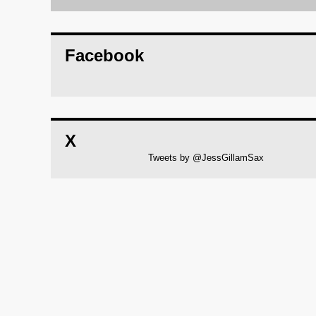
Facebook
X
Tweets by @JessGillamSax