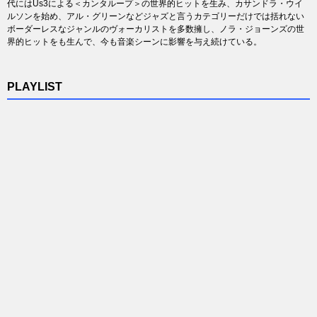
代にはUs3による＜カンタループ＞の世界的ヒットを生み、カサンドラ・ウイ
ルソンを始め、アル・グリーンなどジャズと言うカテゴリーだけでは括れない
ボーダーレスなジャンルのヴォーカリストを多数擁し、ノラ・ジョーンズの世
界的ヒットをも生んで、今も音楽シーンに影響を与え続けている。
PLAYLIST