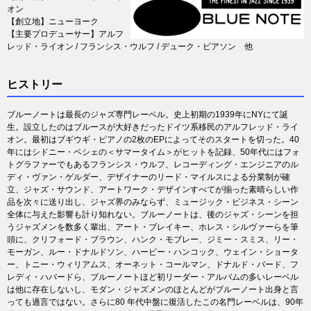
オン
【創立地】ニューヨーク
【主要プロデューサー】アルフ
レッド・ライオン / フランシス・ウルフ / デューク・ピアソン 他
ヒストリー
ブルーノートは最長のジャズ専門レーベル。史上初期の1939年にNYにて誕
生。設立したのはブルースが大好きだったドイツ系移民のアルフレッド・ライ
オン。最初はブギウギ・ピアノの2枚のEPによってそのスタートを切った。40
年にはシドニー・ベシェの＜サマータイム＞がヒットを記録、50年代にはフォ
トグラファーでもあるフランシス・ウルフ、レコーディング・エンジニアのル
ディ・ヴァン・ゲルダー、デザイナーのリード・マイルスによる分業制が確
立、ジャズ・サウンド、アートワーク・デザインすべてが揃った素晴らしい作
品を次々に送り出し、ジャズ界のみならず、ミュージック・ビジネス・シーン
全体に与えた影響も計り知れない。ブルーノートは、後のジャズ・シーンを担
うジャズメンを数多く輩出、アート・ブレイキー、ホレス・シルヴァーらを筆
頭に、クリフォード・ブラウン、ハンク・モブレー、ジミー・スミス、リー・
モーガン、ルー・ドナルドソン、ハービー・ハンコック、ウェイン・ショータ
ー、トニー・ウィリアムス、オーネット・コールマン、ドナルド・バード、フ
レディ・ハバードら、ブルーノートほど初リーダー・アルバムの多いレーベル
は他に存在しないし、モダン・ジャズメンのほとんどがブルーノート出身と言
っても過言ではない。さらに80 年代中盤に復活したこの名門レーベルは、90年