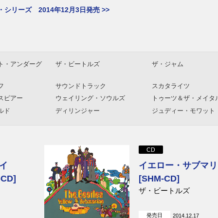
シリーズ 2014年12月3日発売 >>
ト・アンダーグ
ザ・ビートルズ
ザ・ジャム
フ
サウンドトラック
スカタライツ
スピアー
ウェイリング・ソウルズ
トゥーツ＆ザ・メイタ
ルド
ディリンジャー
ジュディー・モワット
リントン・クウェシ・ジョン
スライ＆ロビー
ソン
フル
スティール・パルス
UB40
CD
アパッチ・インディアン
ブジュ・バンダン
イ
イエロー・サブマリ
ヴォーチェス8
ブライアン・アダムス
CD]
[SHM-CD]
ザ・ビートルズ
ジョン・レノン
リンゴ・スター
ビーチ・ボーイズ
エアロスミス
ーナ・リシッツ
ザ・フー
発売日
ダイアナ・ロス
2014.12.17