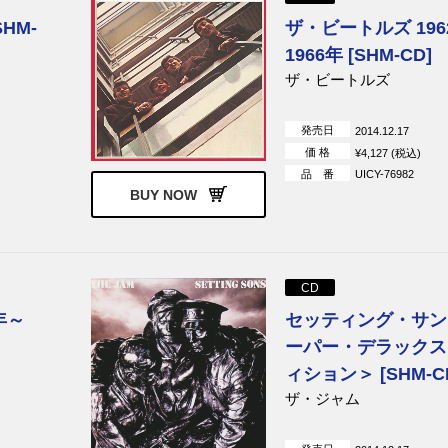
HM-
ザ・ビートルズ 196
1966年 [SHM-CD]
ザ・ビートルズ
発売日
2014.12.17
価 格
¥4,127 (税込)
品 番
UICY-76982
BUY NOW
CD
年～
セッティング・サン
ーパー・デラックス
ィション＞ [SHM-C
ザ・ジャム