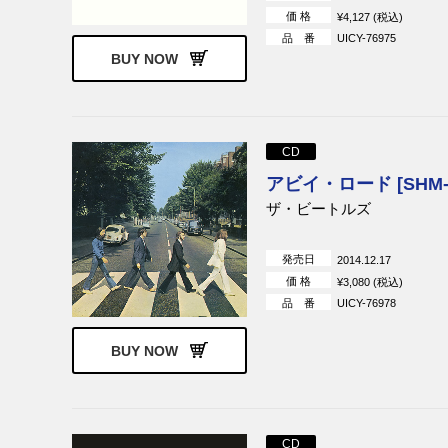
ァ
価 格
¥4,127 (税込)
品 番
UICY-76975
シュープリームス
ダイアナ・ロ
BUY NOW
プリームス
CD
アビイ・ロード [SHM-
ザ・ビートルズ
発売日
2014.12.17
価 格
¥3,080 (税込)
品 番
UICY-76978
BUY NOW
CD