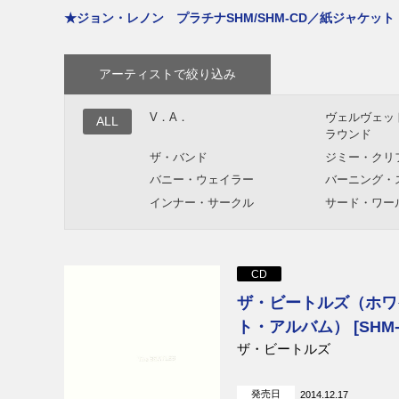
★ジョン・レノン プラチナSHM/SHM-CD／紙ジャケット・
アーティストで絞り込み
V．A．
ヴェルヴェッ
ALL
ラウンド
ザ・バンド
ジミー・クリ
バニー・ウェイラー
バーニング・
インナー・サークル
サード・ワー
リー・ペリー
リコ
アスワド
ブラック・ウ
CD
マキシ・プリースト
シャギー
ザ・ビートルズ（ホワ
チャカ・デマス＆プライヤー
アバ
ト・アルバム） [SHM-
ズ
ザ・ビートルズ
ガンズ・アンド・ローゼズ
V.A.
ボン・ジョヴィ
KISS
カーペンターズ
発売日
ヴァレンティ
2014.12.17