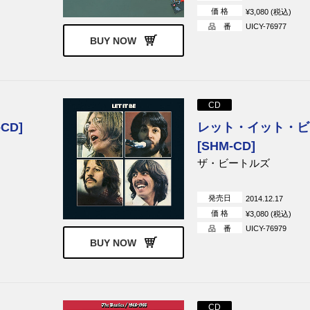
価 格
¥3,080 (税込)
品 番
UICY-76977
ス＆ザ・シュー
ダイアナ・ロス＆マーヴィ
ジョン・レノン＆ヨー
BUY NOW
ン・ゲイ
ノ
CD
CD]
レット・イット・ビ
[SHM-CD]
ザ・ビートルズ
発売日
2014.12.17
価 格
¥3,080 (税込)
品 番
UICY-76979
BUY NOW
CD