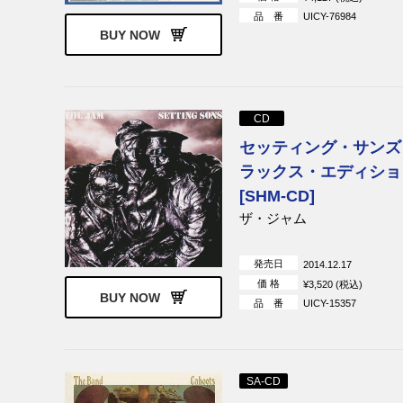
品 番
UICY-76984
BUY NOW
CD
セッティング・サンズ
ラックス・エディショ
[SHM-CD]
ザ・ジャム
発売日
2014.12.17
価 格
¥3,520 (税込)
BUY NOW
品 番
UICY-15357
SA-CD