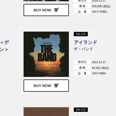
発売日
2014.12.17
価 格
¥20,900 (税込)
BUY NOW
品 番
UICY-76951
SA-CD
＜デ
アイランド
ザ・バンド
ン＞
発売日
2014.12.17
価 格
¥4,301 (税込)
品 番
UIGY-9664
BUY NOW
SA-CD