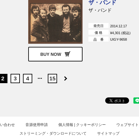
ザ・バンド
ザ・バンド
発売日
2014.12.17
価 格
¥4,301 (税込)
品 番
UIGY-9658
BUY NOW
...
2
3
4
15
お問い合わせ
音源使用申請
個人情報 | クッキーポリシー
ウェブサイト
ストリーミング・ダウンロードについて
サイトマップ