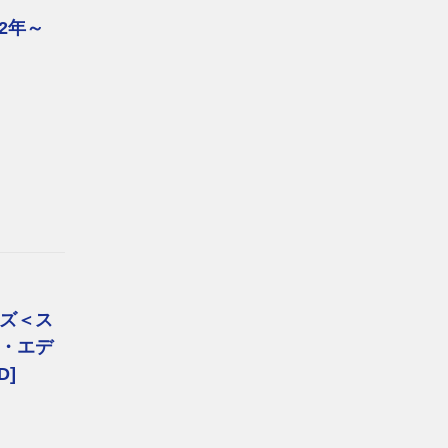
2年～
ズ＜ス
・エデ
D]