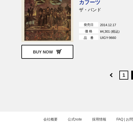
カフーツ
ザ・バンド
発売日
2014.12.17
価 格
¥4,301 (税込)
品 番
UIGY-9660
BUY NOW
1
会社概要
公式note
採用情報
FAQ | 