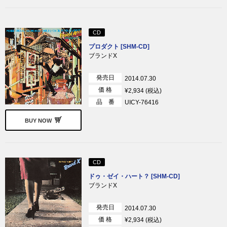
CD
プロダクト [SHM-CD]
ブランドX
発売日
2014.07.30
価 格
¥2,934 (税込)
品 番
UICY-76416
BUY NOW
CD
ドゥ・ゼイ・ハート？ [SHM-CD]
ブランドX
発売日
2014.07.30
価 格
¥2,934 (税込)