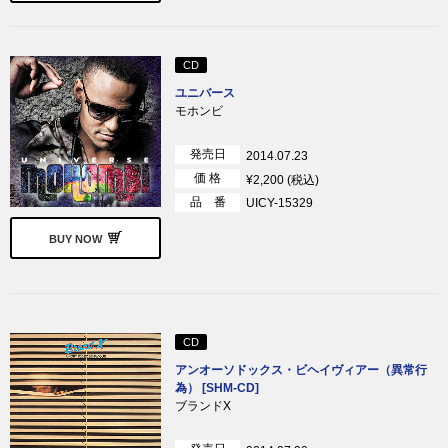
CD
ユニバース
モホンビ
発売日
2014.07.23
価 格
¥2,200 (税込)
品 番
UICY-15329
BUY NOW
CD
アンオーソドックス・ビヘイヴィアー（異常行
為） [SHM-CD]
ブランドX