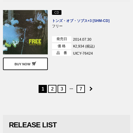
CD
トンズ・オブ・ソブス+3 [SHM-CD]
フリー
発売日
2014.07.30
価 格
¥2,934 (税込)
品 番
UICY-76424
BUY NOW
...
1
2
3
7
RELEASE LIST