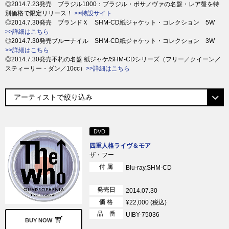
◎2014.7.23発売 ブラジル1000：ブラジル・ボサノヴァの名盤・レア盤を特
別価格で限定リリース！
>>特設サイト
◎2014.7.30発売 ブランドＸ SHM-CD紙ジャケット・コレクション 5W
>>詳細はこちら
◎2014.7.30発売ブルーナイル SHM-CD紙ジャケット・コレクション 3W
>>詳細はこちら
◎2014.7.30発売不朽の名盤 紙ジャケ/SHM-CDシリーズ（フリー／クイーン／
スティーリー・ダン／10cc）
>>詳細はこちら
DVD
四重人格ライヴ＆モア
ザ・フー
付 属
Blu-ray,SHM-CD
発売日
2014.07.30
価 格
¥22,000 (税込)
品 番
UIBY-75036
BUY NOW