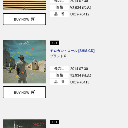
発売日
2014.07.30
価 格
¥2,934 (税込)
品 番
UICY-76412
BUY NOW
CD
モロカン・ロール [SHM-CD]
ブランドX
発売日
2014.07.30
価 格
¥2,934 (税込)
品 番
UICY-76413
BUY NOW
CD