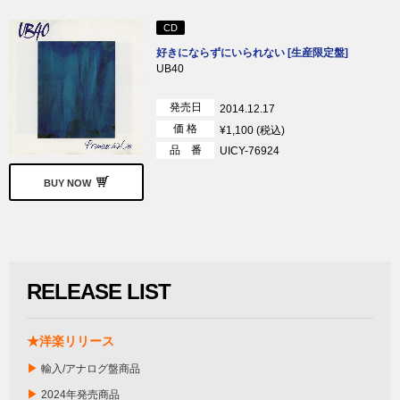
CD
好きにならずにいられない [生産限定盤]
UB40
発売日
2014.12.17
価 格
¥1,100 (税込)
品 番
UICY-76924
BUY NOW
RELEASE LIST
★洋楽リリース
▶
輸入/アナログ盤商品
▶
2024年発売商品