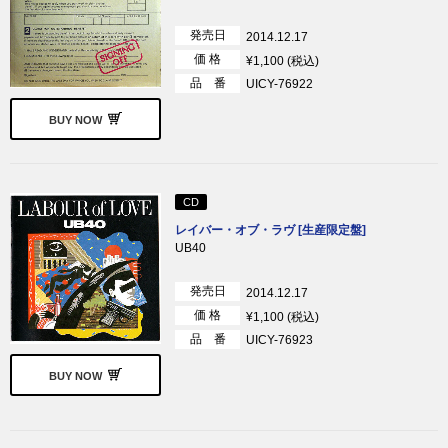
発売日
2014.12.17
価 格
¥1,100 (税込)
品 番
UICY-76922
BUY NOW
CD
レイバー・オブ・ラヴ [生産限定盤]
UB40
発売日
2014.12.17
価 格
¥1,100 (税込)
品 番
UICY-76923
BUY NOW