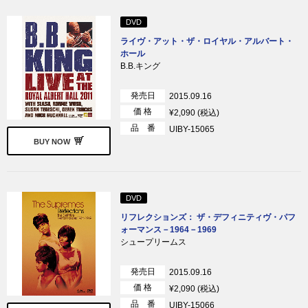
DVD
ライヴ・アット・ザ・ロイヤル・アルバート・
ホール
B.B.キング
発売日
2015.09.16
価 格
¥2,090 (税込)
品 番
UIBY-15065
BUY NOW
DVD
リフレクションズ： ザ・デフィニティヴ・パフ
ォーマンス－1964－1969
シュープリームス
発売日
2015.09.16
価 格
¥2,090 (税込)
品 番
UIBY-15066