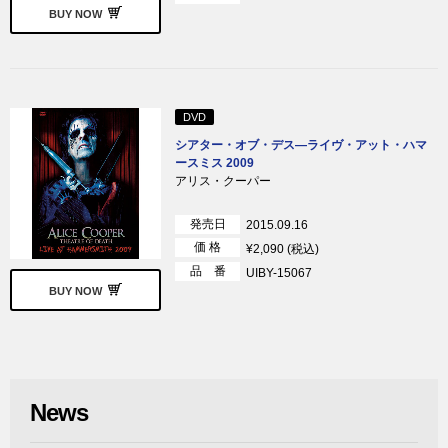
BUY NOW
DVD
シアター・オブ・デス―ライヴ・アット・ハマ
ースミス 2009
アリス・クーパー
発売日
2015.09.16
価 格
¥2,090 (税込)
品 番
UIBY-15067
BUY NOW
News