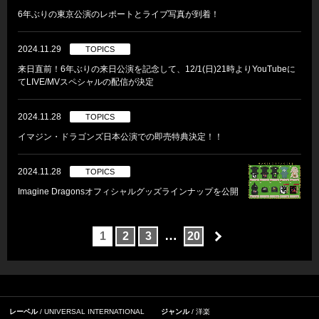
6年ぶりの東京公演のレポートとライブ写真が到着！
2024.11.29
TOPICS
来日直前！6年ぶりの来日公演を記念して、12/1(日)21時よりYouTubeに
てLIVE/MVスペシャルの配信が決定
2024.11.28
TOPICS
イマジン・ドラゴンズ日本公演での即売特典決定！！
2024.11.28
TOPICS
Imagine Dragonsオフィシャルグッズラインナップを公開
…
1
2
3
20
レーベル
UNIVERSAL INTERNATIONAL
ジャンル
洋楽