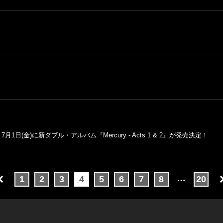
(金)に新ダブル・アルバム『Mercury - Acts 1 & 2』が発売決定！
…
1
2
3
4
5
6
7
8
20