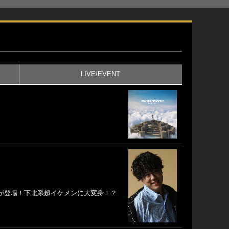
LIVE/EVENT
ダルが登場！下北系超イケメンに大変身！？