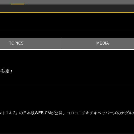
TOPICS
MEDIA
が決定！
クト1 & 2』の日本版WEB CMが公開、コロコロチキチキペッパーズのナ