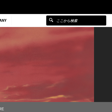
ANY
RE