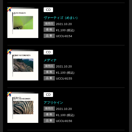
CD
ヴァーティゴ（めまい）
発売日
2021.10.20
価 格
¥1,100 (税込)
品 番
UCCU-8154
CD
メディナ
発売日
2021.10.20
価 格
¥1,100 (税込)
品 番
UCCU-8155
CD
アフリケイン
発売日
2021.10.20
価 格
¥1,100 (税込)
品 番
UCCU-8156