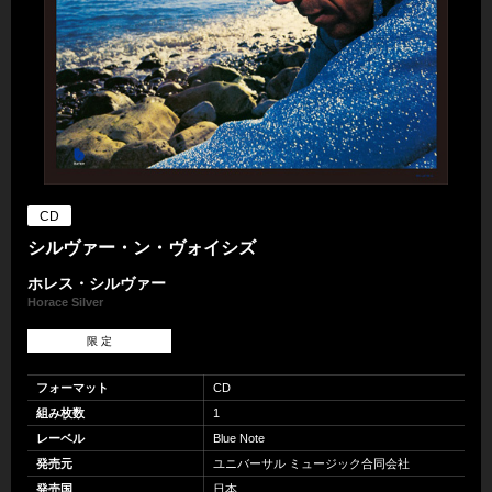
CD
シルヴァー・ン・ヴォイシズ
ホレス・シルヴァー
Horace Silver
限 定
フォーマット
CD
組み枚数
1
レーベル
Blue Note
発売元
ユニバーサル ミュージック合同会社
発売国
日本