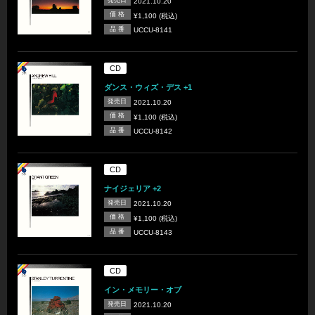
2021.10.20
価 格
¥1,100 (税込)
品 番
UCCU-8141
CD
ダンス・ウィズ・デス +1
発売日
2021.10.20
価 格
¥1,100 (税込)
品 番
UCCU-8142
CD
ナイジェリア +2
発売日
2021.10.20
価 格
¥1,100 (税込)
品 番
UCCU-8143
CD
イン・メモリー・オブ
発売日
2021.10.20