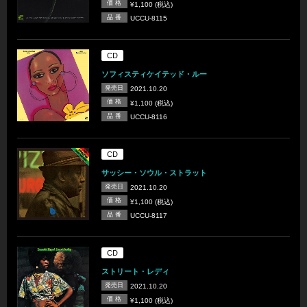
価 格
¥1,100 (税込)
品 番
UCCU-8115
CD
ソフィスティケイテッド・ルー
発売日
2021.10.20
価 格
¥1,100 (税込)
品 番
UCCU-8116
CD
サッシー・ソウル・ストラット
発売日
2021.10.20
価 格
¥1,100 (税込)
品 番
UCCU-8117
CD
ストリート・レディ
発売日
2021.10.20
価 格
¥1,100 (税込)