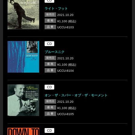
CD
ライト・フット
発売日
2021.10.20
価 格
¥1,100 (税込)
品 番
UCCU-8103
CD
ブルースニク
発売日
2021.10.20
価 格
¥1,100 (税込)
品 番
UCCU-8104
CD
オン・ザ・スパー・オブ・ザ・モーメント
発売日
2021.10.20
価 格
¥1,100 (税込)
品 番
UCCU-8105
CD