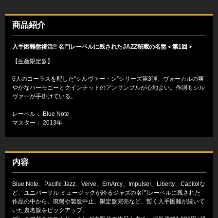
商品紹介
入手困難盤復活!! 名門レーベルに残されたJAZZ秘蔵の名盤＜第1回＞
【生産限定盤】
6人のコーラスを配した“シルヴァー・ン”シリーズ第3弾。ヴォーカルの爽
やかなハーモニーとクインテットのアンサンブルが心地よい。作詞もシル
ヴァーが手掛けている。
レーベル： Blue Note
マスター： 2013年
内容
Blue Note、Pacific Jazz、Verve、EmArcy、Impulse!、Liberty、Capitolな
ど、ユニバーサル ミュージックが誇るジャズの名門レーベルに残された
作品の中から、廃盤や製造中止、限定盤完売など、暫く入手困難が続いて
いた裏名盤をピックアップ。