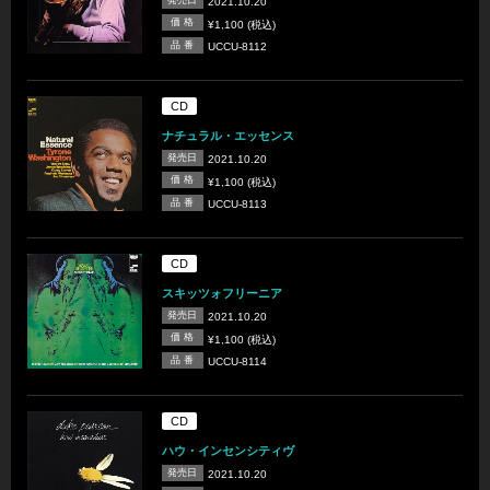
2021.10.20
価 格
¥1,100 (税込)
品 番
UCCU-8112
CD
ナチュラル・エッセンス
発売日
2021.10.20
価 格
¥1,100 (税込)
品 番
UCCU-8113
CD
スキッツォフリーニア
発売日
2021.10.20
価 格
¥1,100 (税込)
品 番
UCCU-8114
CD
ハウ・インセンシティヴ
発売日
2021.10.20