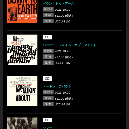
ダウン・トゥ・アース
発売日
2021.10.20
価 格
¥1,100 (税込)
品 番
UCCU-8106
CD
ハッピー・フレイム・オブ・マインド
発売日
2021.10.20
価 格
¥1,100 (税込)
品 番
UCCU-8107
CD
トーキン・アバウト
発売日
2021.10.20
価 格
¥1,100 (税込)
品 番
UCCU-8108
CD
ワフー