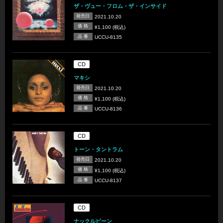
ザ・ヴュー・フロム・ザ・インサイド
発売日
2021.10.20
価 格
¥1,100 (税込)
品 番
UCCU-8135
CD
マキシ
発売日
2021.10.20
価 格
¥1,100 (税込)
品 番
UCCU-8136
CD
トーン・タントラム
発売日
2021.10.20
価 格
¥1,100 (税込)
品 番
UCCU-8137
CD
ナックルビーン