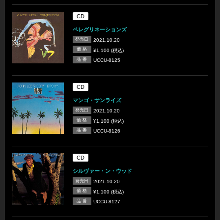
CD
ペレグリネーションズ
発売日
2021.10.20
価 格
¥1,100 (税込)
品 番
UCCU-8125
CD
マンゴ・サンライズ
発売日
2021.10.20
価 格
¥1,100 (税込)
品 番
UCCU-8126
CD
シルヴァー・ン・ウッド
発売日
2021.10.20
価 格
¥1,100 (税込)
品 番
UCCU-8127