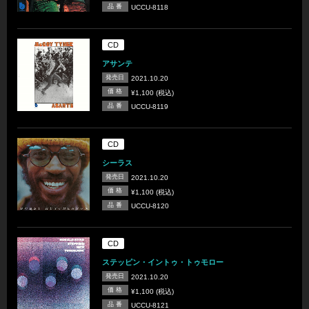
品 番
UCCU-8118
CD
アサンテ
発売日
2021.10.20
価 格
¥1,100 (税込)
品 番
UCCU-8119
CD
シーラス
発売日
2021.10.20
価 格
¥1,100 (税込)
品 番
UCCU-8120
CD
ステッピン・イントゥ・トゥモロー
発売日
2021.10.20
価 格
¥1,100 (税込)
品 番
UCCU-8121