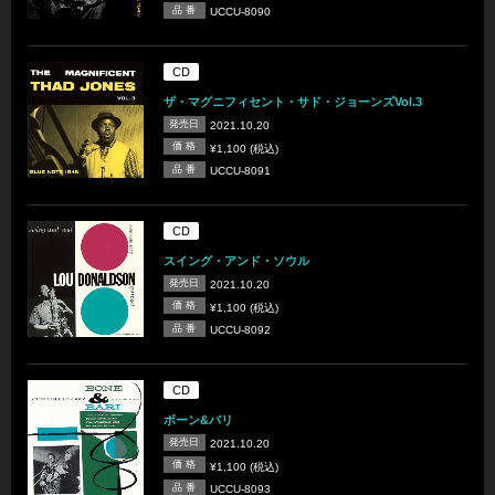
品 番
UCCU-8090
CD
ザ・マグニフィセント・サド・ジョーンズVol.3
発売日
2021.10.20
価 格
¥1,100 (税込)
品 番
UCCU-8091
CD
スイング・アンド・ソウル
発売日
2021.10.20
価 格
¥1,100 (税込)
品 番
UCCU-8092
CD
ボーン&バリ
発売日
2021.10.20
価 格
¥1,100 (税込)
品 番
UCCU-8093