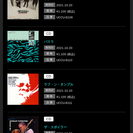
発売日
2021.10.20
価 格
¥1,100 (税込)
品 番
UCCU-8109
CD
バスラ
発売日
2021.10.20
価 格
¥1,100 (税込)
品 番
UCCU-8110
CD
ラフ・ン・タンブル
発売日
2021.10.20
価 格
¥1,100 (税込)
品 番
UCCU-8111
CD
ザ・スポイラー
発売日