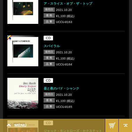
ア・スライス・オブ・ザ・トップ
発売日
2021.10.20
価 格
¥1,100 (税込)
品 番
UCCU-8163
CD
スパイラル
発売日
2021.10.20
価 格
¥1,100 (税込)
品 番
UCCU-8164
CD
昼と夜のバド・シャンク
発売日
2021.10.20
価 格
¥1,100 (税込)
品 番
UCCU-8165
CD
MENU
ジャック・モントローズ・セクステット