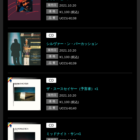
発売日
2021.10.20
価 格
¥1,100 (税込)
品 番
UCCU-8138
CD
シルヴァー・ン・パーカッション
発売日
2021.10.20
価 格
¥1,100 (税込)
品 番
UCCU-8139
CD
ザ・スースセイヤー（予言者）+1
発売日
2021.10.20
価 格
¥1,100 (税込)
品 番
UCCU-8140
CD
ミッドナイト・サン+1
発売日