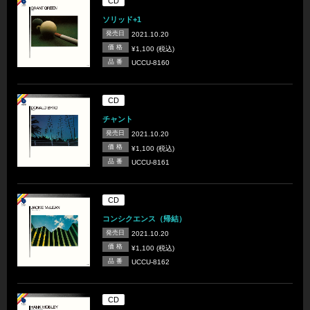
CD
ソリッド+1
発売日
2021.10.20
価 格
¥1,100 (税込)
品 番
UCCU-8160
CD
チャント
発売日
2021.10.20
価 格
¥1,100 (税込)
品 番
UCCU-8161
CD
コンシクエンス（帰結）
発売日
2021.10.20
価 格
¥1,100 (税込)
品 番
UCCU-8162
CD