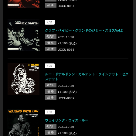
品 番
UCCU-8087
CD
クラブ・ベイビー・グランドのジミー・スミスVol.2
発売日
2021.10.20
価 格
¥1,100 (税込)
品 番
UCCU-8088
CD
ルー・ドナルドソン・カルテット・クインテット・セク
ステット
発売日
2021.10.20
価 格
¥1,100 (税込)
品 番
UCCU-8089
CD
ウェイリング・ウィズ・ルー
発売日
2021.10.20
価 格
¥1,100 (税込)