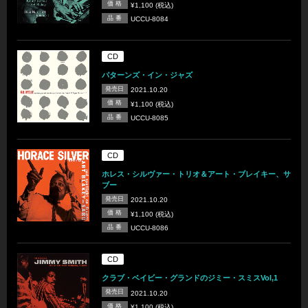
価 格
¥1,100 (税込)
品 番
UCCU-8084
CD
パターンズ・イン・ジャズ
発売日
2021.10.20
価 格
¥1,100 (税込)
品 番
UCCU-8085
CD
ホレス・シルヴァー・トリオ＆アート・ブレイキー、サ
ブー
発売日
2021.10.20
価 格
¥1,100 (税込)
品 番
UCCU-8086
CD
クラブ・ベイビー・グランドのジミー・スミスVol,1
発売日
2021.10.20
価 格
¥1,100 (税込)