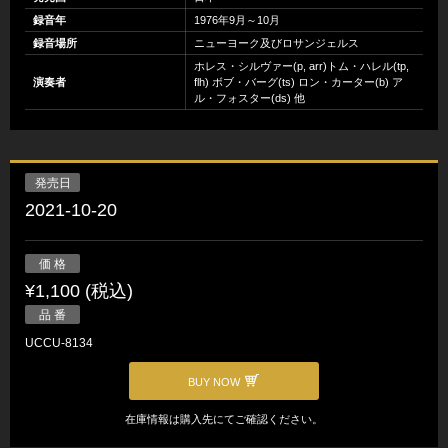
録音年
1976年9月～10月
録音場所
ニューヨーク及びロサンジェルス
ホレス・シルヴァー(p, arr)トム・ハレル(tp,
演奏者
flh) ボブ・バーグ(ts) ロン・カーター(b) ア
ル・フォスター(ds) 他
発売日
2021-10-20
価 格
¥1,100 (税込)
品 番
UCCU-8134
BUY NOW
在庫情報は購入先にてご確認ください。