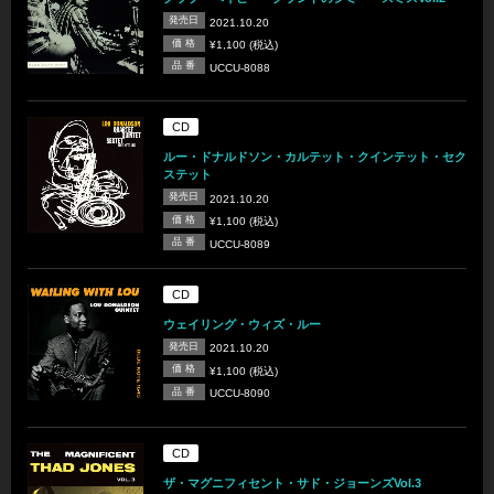
発売日
2021.10.20
価 格
¥1,100 (税込)
品 番
UCCU-8088
CD
ルー・ドナルドソン・カルテット・クインテット・セク
ステット
発売日
2021.10.20
価 格
¥1,100 (税込)
品 番
UCCU-8089
CD
ウェイリング・ウィズ・ルー
発売日
2021.10.20
価 格
¥1,100 (税込)
品 番
UCCU-8090
CD
ザ・マグニフィセント・サド・ジョーンズVol.3