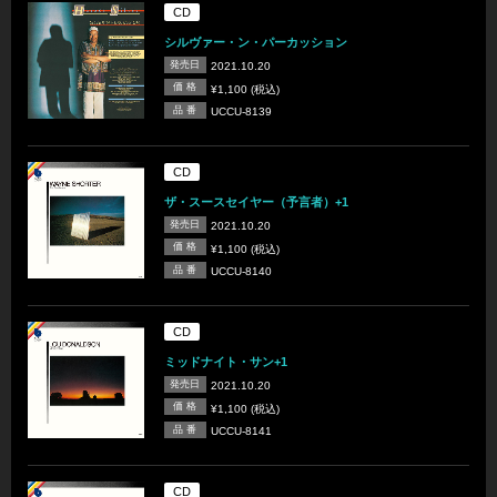
CD
シルヴァー・ン・パーカッション
発売日
2021.10.20
価 格
¥1,100 (税込)
品 番
UCCU-8139
CD
ザ・スースセイヤー（予言者）+1
発売日
2021.10.20
価 格
¥1,100 (税込)
品 番
UCCU-8140
CD
ミッドナイト・サン+1
発売日
2021.10.20
価 格
¥1,100 (税込)
品 番
UCCU-8141
CD