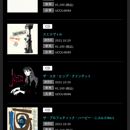
価 格
¥1,100 (税込)
品 番
UCCU-8094
CD
スミスヴィル
発売日
2021.10.20
価 格
¥1,100 (税込)
品 番
UCCU-8095
CD
ザ・ユタ・ヒップ・クインテット
発売日
2021.10.20
価 格
¥1,100 (税込)
品 番
UCCU-8096
CD
ザ・プロフェティック・ハービー・ニコルスVol.1
発売日
2021.10.20
価 格