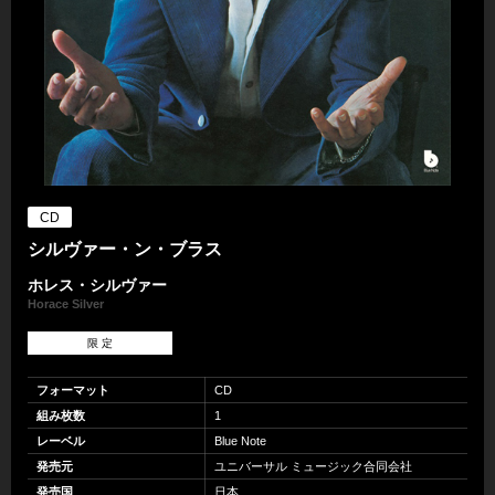
CD
シルヴァー・ン・ブラス
ホレス・シルヴァー
Horace Silver
限 定
フォーマット
CD
組み枚数
1
レーベル
Blue Note
発売元
ユニバーサル ミュージック合同会社
発売国
日本