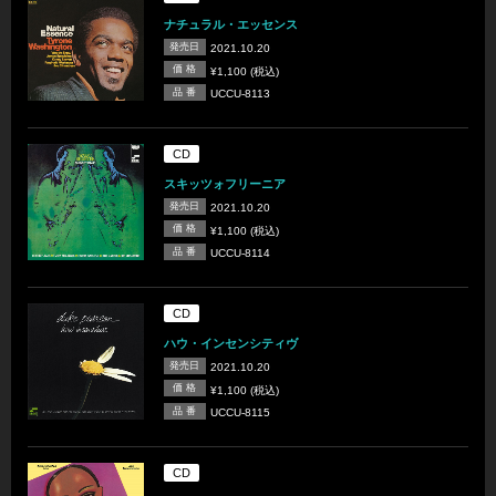
ナチュラル・エッセンス
発売日
2021.10.20
価 格
¥1,100 (税込)
品 番
UCCU-8113
CD
スキッツォフリーニア
発売日
2021.10.20
価 格
¥1,100 (税込)
品 番
UCCU-8114
CD
ハウ・インセンシティヴ
発売日
2021.10.20
価 格
¥1,100 (税込)
品 番
UCCU-8115
CD