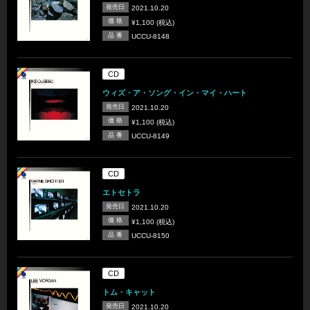
発売日
2021.10.20
価 格
¥1,100 (税込)
品 番
UCCU-8148
CD
ウィズ・ア・ソング・イン・マイ・ハート
発売日
2021.10.20
価 格
¥1,100 (税込)
品 番
UCCU-8149
CD
エトセトラ
発売日
2021.10.20
価 格
¥1,100 (税込)
品 番
UCCU-8150
CD
トム・キャット
発売日
2021.10.20