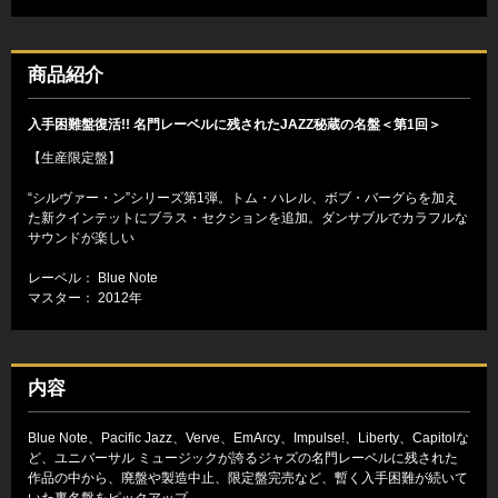
商品紹介
入手困難盤復活!! 名門レーベルに残されたJAZZ秘蔵の名盤＜第1回＞
【生産限定盤】
“シルヴァー・ン”シリーズ第1弾。トム・ハレル、ボブ・バーグらを加え
た新クインテットにブラス・セクションを追加。ダンサブルでカラフルな
サウンドが楽しい
レーベル： Blue Note
マスター： 2012年
内容
Blue Note、Pacific Jazz、Verve、EmArcy、Impulse!、Liberty、Capitolな
ど、ユニバーサル ミュージックが誇るジャズの名門レーベルに残された
作品の中から、廃盤や製造中止、限定盤完売など、暫く入手困難が続いて
いた裏名盤をピックアップ。