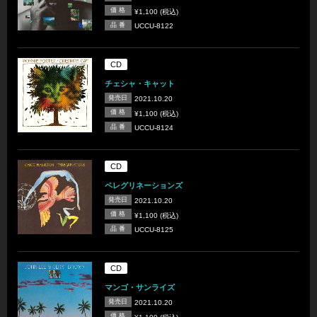
価 格
¥1,100 (税込)
品 番
UCCU-8122
CD
チェシャ・キャット
発売日
2021.10.20
価 格
¥1,100 (税込)
品 番
UCCU-8124
CD
ペレグリネーションズ
発売日
2021.10.20
価 格
¥1,100 (税込)
品 番
UCCU-8125
CD
マンゴ・サンライズ
発売日
2021.10.20
価 格