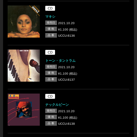
CD
マキシ
発売日
2021.10.20
価 格
¥1,100 (税込)
品 番
UCCU-8136
CD
トーン・タントラム
発売日
2021.10.20
価 格
¥1,100 (税込)
品 番
UCCU-8137
CD
ナックルビーン
発売日
2021.10.20
価 格
¥1,100 (税込)
品 番
UCCU-8138