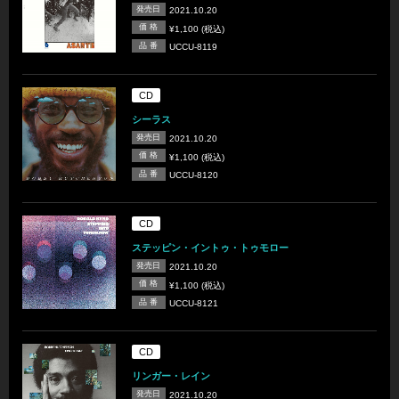
発売日
2021.10.20
価 格
¥1,100 (税込)
品 番
UCCU-8119
CD
シーラス
発売日
2021.10.20
価 格
¥1,100 (税込)
品 番
UCCU-8120
CD
ステッピン・イントゥ・トゥモロー
発売日
2021.10.20
価 格
¥1,100 (税込)
品 番
UCCU-8121
CD
リンガー・レイン
発売日
2021.10.20