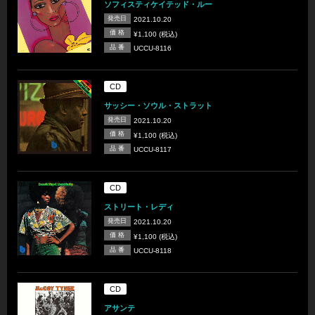
ソフィスティケイテッド・ルー
発売日
2021.10.20
価 格
¥1,100 (税込)
品 番
UCCU-8116
CD
サッシー・ソウル・ストラット
発売日
2021.10.20
価 格
¥1,100 (税込)
品 番
UCCU-8117
CD
ストリート・レディ
発売日
2021.10.20
価 格
¥1,100 (税込)
品 番
UCCU-8118
CD
アサンテ