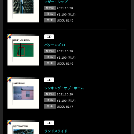
マザー・シップ
発売日
2021.10.20
価 格
¥1,100 (税込)
品 番
UCCU-8145
CD
パターンズ +1
発売日
2021.10.20
価 格
¥1,100 (税込)
品 番
UCCU-8146
CD
シンキング・オブ・ホーム
発売日
2021.10.20
価 格
¥1,100 (税込)
品 番
UCCU-8147
CD
ランドスライド