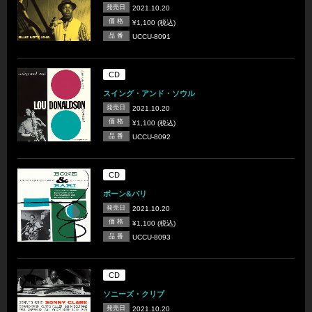
発売日
2021.10.20
価 格
¥1,100 (税込)
品 番
UCCU-8091
CD
スイング・アンド・ソウル
発売日
2021.10.20
価 格
¥1,100 (税込)
品 番
UCCU-8092
CD
ボーン&バリ
発売日
2021.10.20
価 格
¥1,100 (税込)
品 番
UCCU-8093
CD
ソニーズ・クリブ
発売日
2021.10.20