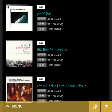
CD
スパイラル
発売日
2021.10.20
価 格
¥1,100 (税込)
品 番
UCCU-8164
CD
昼と夜のバド・シャンク
発売日
2021.10.20
価 格
¥1,100 (税込)
品 番
UCCU-8165
CD
ジャック・モントローズ・セクステット
発売日
2021.10.20
価 格
¥1,100 (税込)
品 番
UCCU-8166
MENU