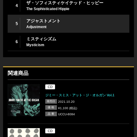
ザ・ソフィスティケイテッド・ヒッピー
4
The Sophisticated Hippie
アジャストメント
5
Adjustment
ミスティシズム
6
Mysticism
関連商品
CD
ジミー・スミス・アット・ジ・オルガン Vol.1
発売日
2021.10.20
価 格
¥1,100 (税込)
品 番
UCCU-8084
CD