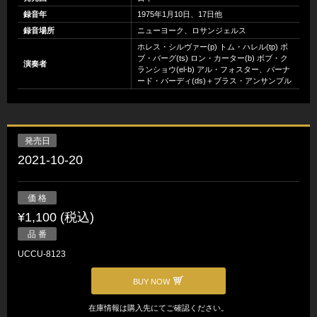
録音年
1975年1月10日、17日他
録音場所
ニューヨーク、ロサンジェルス
ホレス・シルヴァー(p) トム・ハレル(tp) ボ
ブ・バーグ(ts) ロン・カーター(b) ボブ・ク
演奏者
ランショウ(el-b) アル・フォスター、バーナ
ード・パーディ(ds)＋ブラス・アンサンブル
発売日
2021-10-20
価 格
¥1,100 (税込)
品 番
UCCU-8123
BUY NOW
在庫情報は購入先にてご確認ください。