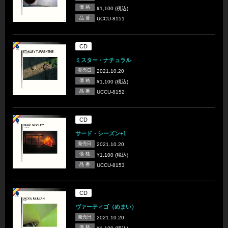
価 格
¥1,100 (税込)
品 番
UCCU-8151
CD
ミスター・ナチュラル
発売日
2021.10.20
価 格
¥1,100 (税込)
品 番
UCCU-8152
CD
サード・シーズン+1
発売日
2021.10.20
価 格
¥1,100 (税込)
品 番
UCCU-8153
CD
ヴァーティゴ（めまい）
発売日
2021.10.20
価 格