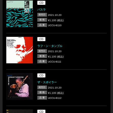
CD
バスラ
発売日
2021.10.20
価 格
¥1,100 (税込)
品 番
UCCU-8110
CD
ラフ・ン・タンブル
発売日
2021.10.20
価 格
¥1,100 (税込)
品 番
UCCU-8111
CD
ザ・スポイラー
発売日
2021.10.20
価 格
¥1,100 (税込)
品 番
UCCU-8112
CD