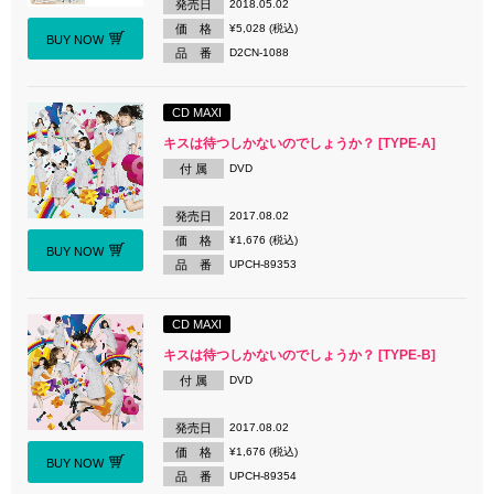
発売日
2018.05.02
価 格
¥5,028 (税込)
BUY NOW
品 番
D2CN-1088
CD MAXI
キスは待つしかないのでしょうか？ [TYPE-A]
付 属
DVD
発売日
2017.08.02
価 格
¥1,676 (税込)
BUY NOW
品 番
UPCH-89353
CD MAXI
キスは待つしかないのでしょうか？ [TYPE-B]
付 属
DVD
発売日
2017.08.02
価 格
¥1,676 (税込)
BUY NOW
品 番
UPCH-89354