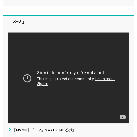
「3−2」
【MV full】「3−2」MV / HKT48[公式]