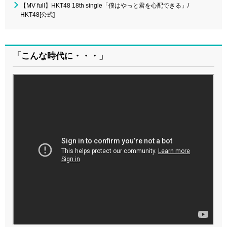
【MV full】HKT48 18th single「僕はやっと君を心配できる」/
HKT48[公式]
「こんな時代に・・・」