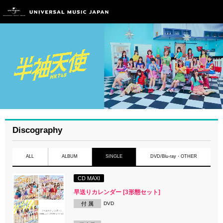
Discography
ALL
ALBUM
SINGLE
DVD/Blu-ray・OTHER
CD MAXI
早送りカレンダー [3形態セット]
付 属
DVD