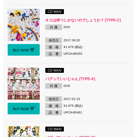
CD MAXI
キスは待つしかないのでしょうか？ [TYPE-C]
付 属
DVD
発売日
2017.08.02
価 格
¥1,676 (税込)
BUY NOW
品 番
UPCH-89355
CD MAXI
バグっていいじゃん [TYPE-A]
付 属
DVD
発売日
2017.02.15
価 格
¥1,676 (税込)
BUY NOW
品 番
UPCH-80461
CD MAXI