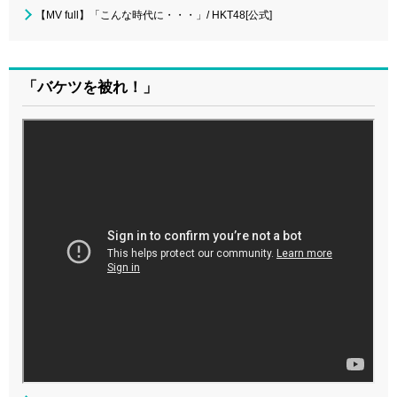
【MV full】「こんな時代に・・・」/ HKT48[公式]
「バケツを被れ！」