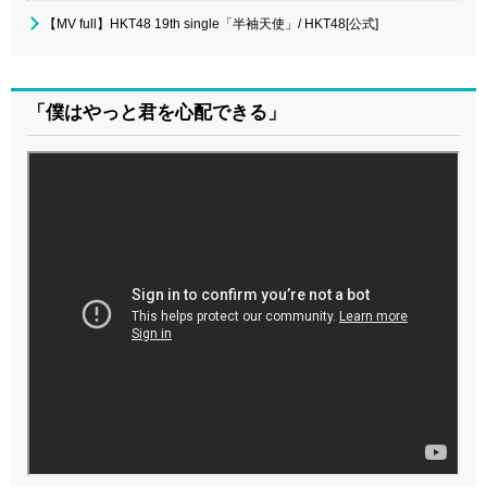
【MV full】HKT48 19th single「半袖天使」/ HKT48[公式]
「僕はやっと君を心配できる」