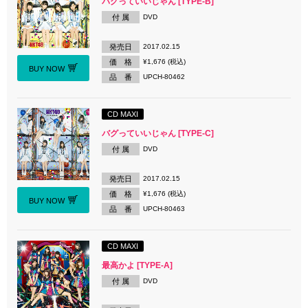
バグっていいじゃん [TYPE-B]
付 属
DVD
発売日
2017.02.15
価 格
¥1,676 (税込)
BUY NOW
品 番
UPCH-80462
CD MAXI
バグっていいじゃん [TYPE-C]
付 属
DVD
発売日
2017.02.15
価 格
¥1,676 (税込)
BUY NOW
品 番
UPCH-80463
CD MAXI
最高かよ [TYPE-A]
付 属
DVD