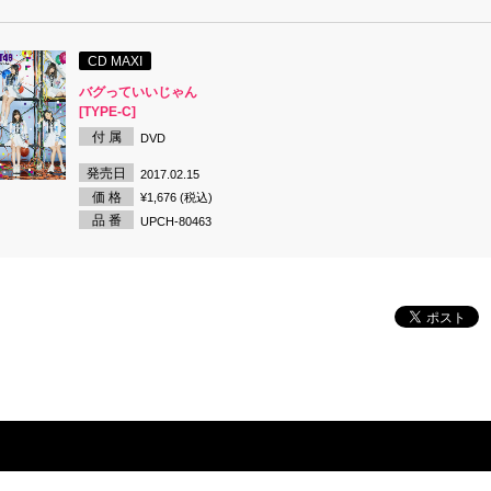
CD MAXI
バグっていいじゃん
[TYPE-C]
付 属
DVD
発売日
2017.02.15
価 格
¥1,676 (税込)
品 番
UPCH-80463