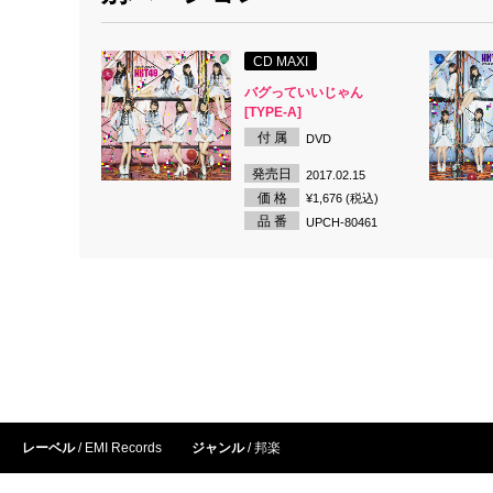
CD MAXI
バグっていいじゃん
[TYPE-A]
付 属
DVD
発売日
2017.02.15
価 格
¥1,676 (税込)
品 番
UPCH-80461
レーベル
EMI Records
ジャンル
邦楽