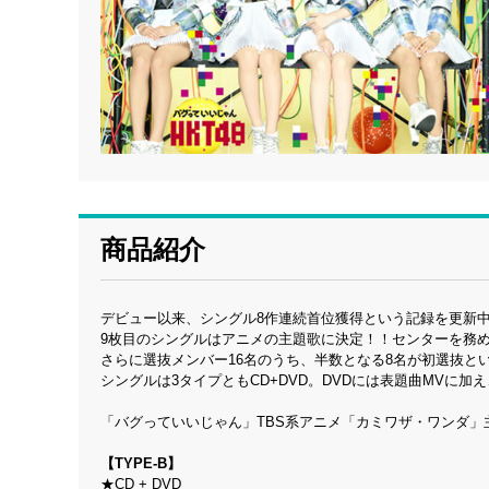
商品紹介
デビュー以来、シングル8作連続首位獲得という記録を更新中の
9枚目のシングルはアニメの主題歌に決定！！センターを務め
さらに選抜メンバー16名のうち、半数となる8名が初選抜と
シングルは3タイプともCD+DVD。DVDには表題曲MVに
「バグっていいじゃん」TBS系アニメ「カミワザ・ワンダ」主題歌（
【TYPE-B】
★CD + DVD