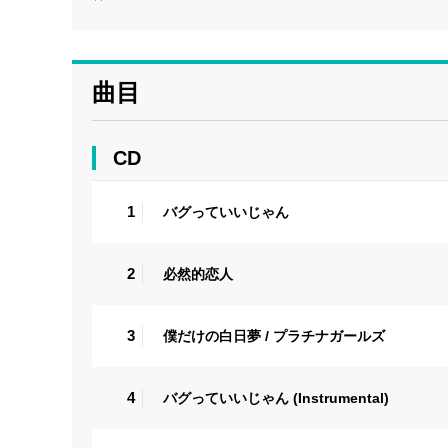
曲目
CD
1
バグっていいじゃん
2
必然的恋人
3
僕だけの白日夢 / プラチナガールズ
4
バグっていいじゃん (Instrumental)