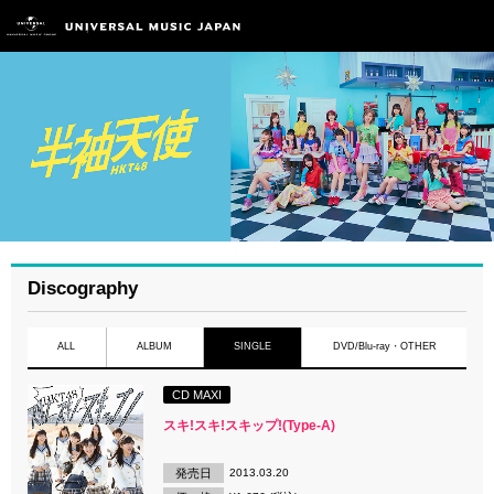
Discography
ALL
ALBUM
SINGLE
DVD/Blu-ray・OTHER
CD MAXI
スキ!スキ!スキップ!(Type-A)
発売日
2013.03.20