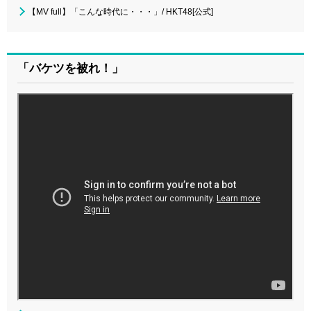
【MV full】「こんな時代に・・・」/ HKT48[公式]
「バケツを被れ！」