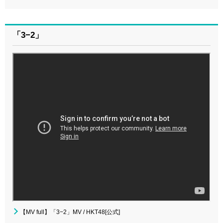
「3−2」
【MV full】「3−2」MV / HKT48[公式]