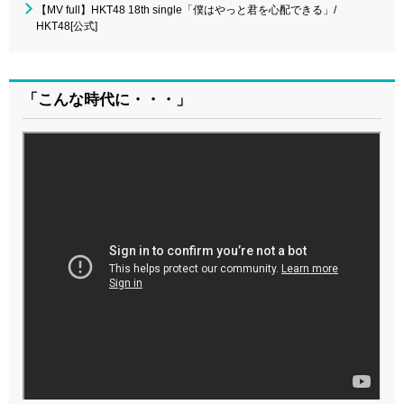
【MV full】HKT48 18th single「僕はやっと君を心配できる」/
HKT48[公式]
「こんな時代に・・・」