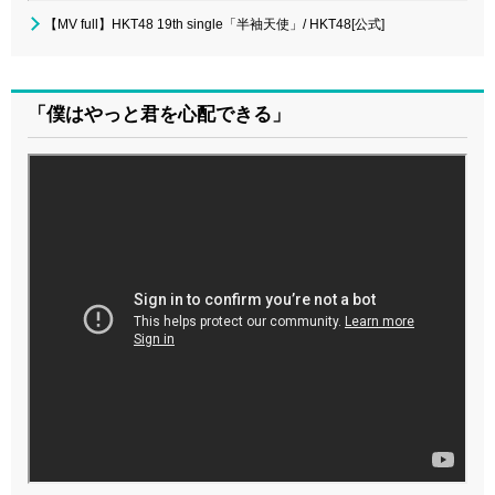
【MV full】HKT48 19th single「半袖天使」/ HKT48[公式]
「僕はやっと君を心配できる」