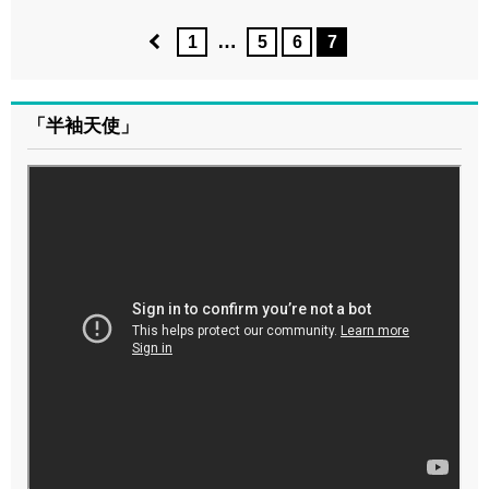
…
1
5
6
7
「半袖天使」