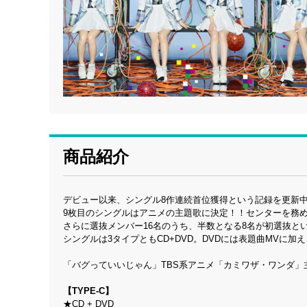
商品紹介
デビュー以来、シングル8作連続首位獲得という記録を更新中の
9枚目のシングルはアニメの主題歌に決定！！センターを務め
さらに選抜メンバー16名のうち、半数となる8名が初選抜と
シングルは3タイプともCD+DVD。DVDには表題曲MVに
「バグっていいじゃん」TBS系アニメ「カミワザ・ワンダ」主題歌（
【TYPE-C】
★CD + DVD