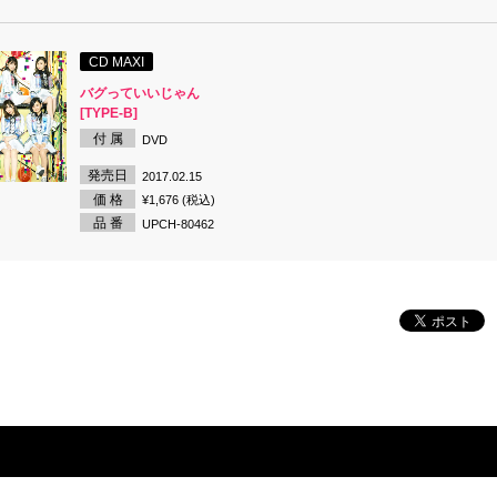
CD MAXI
バグっていいじゃん
[TYPE-B]
付 属
DVD
発売日
2017.02.15
価 格
¥1,676 (税込)
品 番
UPCH-80462