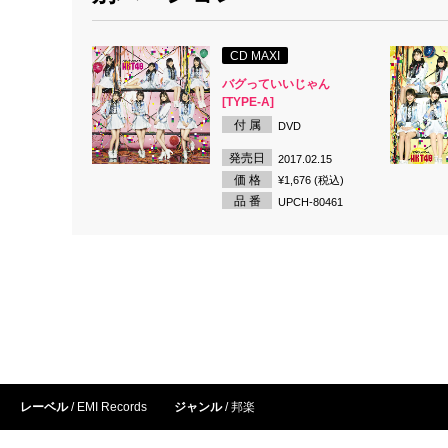
CD MAXI
バグっていいじゃん
[TYPE-A]
付 属
DVD
発売日
2017.02.15
価 格
¥1,676 (税込)
品 番
UPCH-80461
レーベル
EMI Records
ジャンル
邦楽