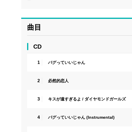
曲目
CD
1
バグっていいじゃん
2
必然的恋人
3
キスが遠すぎるよ / ダイヤモンドガールズ
4
バグっていいじゃん (Instrumental)