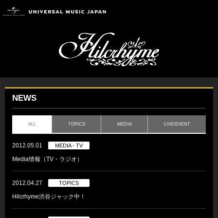
NEWS
ALL
TOPICS
MEDIA
LIVE/EVENT
2012.05.01
MEDIA - TV
Media情報（TV・ラジオ）
2012.04.27
TOPICS
Hilcrhyme渋谷ジャック中！