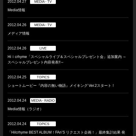
2012.04.27
MEDIA - TV
Media情報
2012.04.26
MEDIA - TV
メディア情報
2012.04.26
LIVE
Hiｌcrhyme「スペシャルライブ＆スペシャルプレゼント会」追加案内 ～
スペシャルプレゼント内容発表!!～
2012.04.25
TOPICS
ショートムービー『内容の無い物語』メイキング Ver.2スタート！
2012.04.24
MEDIA - RADIO
Media情報（ラジオ）
2012.04.24
TOPICS
「Hilcrhyme BEST ALBUM！FAn’S リクエスト企画！」最終集計結果 発