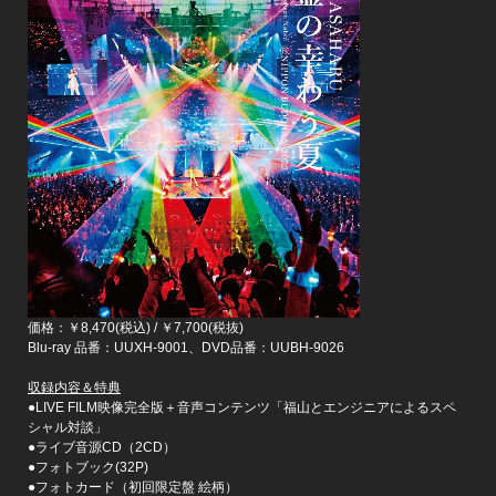
価格：￥8,470(税込) / ￥7,700(税抜)
Blu-ray 品番：UUXH-9001、DVD品番：UUBH-9026
収録内容＆特典
●LIVE FILM映像完全版＋音声コンテンツ「福山とエンジニアによるスペ
シャル対談」
●ライブ音源CD（2CD）
●フォトブック(32P)
●フォトカード（初回限定盤 絵柄）