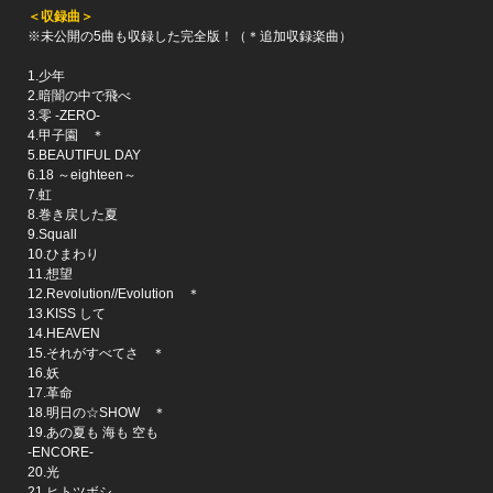
＜収録曲＞
※未公開の5曲も収録した完全版！（＊追加収録楽曲）
1.少年
2.暗闇の中で飛べ
3.零 -ZERO-
4.甲子園 ＊
5.BEAUTIFUL DAY
6.18 ～eighteen～
7.虹
8.巻き戻した夏
9.Squall
10.ひまわり
11.想望
12.Revolution//Evolution ＊
13.KISS して
14.HEAVEN
15.それがすべてさ ＊
16.妖
17.革命
18.明日の☆SHOW ＊
19.あの夏も 海も 空も
-ENCORE-
20.光
21.ヒトツボシ