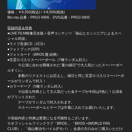
価格：￥9,350(税込) / ￥8,500(税抜)
Blu-ray 品番：PROJ-4906、DVD品番：PROJ-3905
収録内容＆特典
●LIVE FILM映像完全版＋音声コンテンツ「福山とエンジニアによるスペ
シャル対談」
●ライブ音源CD（2CD）
●フォトブック(32P)
●フォトカード（BROS.盤 絵柄）
●言霊ロゴ入りスーパーボール（7種ランダム封入）
※公演に合わせ開催された“夏の縁日”で大人気だったスーパーボー
ルすくい。
多数のリクエストにお応えし、縁日と同じ言霊ロゴ入りスーパーボ
ールがランダムで封入！
●カラーテープ（5種ランダム封入）
※以前も特典として大人気だった金テープが今回は5色に！公演名
がプリントされた
テープがランダムで封入されます。
※スーパーボールとテープは巾着に入れてお届けいたします。
※収録内容と特典は変更になる可能性もございます。
※オフィシャルファンクラブ「BROS.」「BROS.+(WORLD FAN
CLUB）」「福山雅治モバイル(Fモバ）」会員の方のみがご購入いただけ