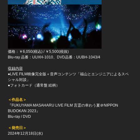
価格：￥6,050(税込) / ￥5,500(税抜)
Blu-ray 品番：UUXH-1010、DVD品番：UUBH-1043/4
収録内容
●LIVE FILM映像完全版＋音声コンテンツ「福山とエンジニアによるスペ
シャル対談」
●フォトカード（通常盤 絵柄）
＜作品名＞
『FUKUYAMA MASAHARU LIVE FILM 言霊の幸わう夏＠NIPPON
BUDOKAN 2023』
Blu-ray / DVD
＜発売日＞
2024年12月18日(水)