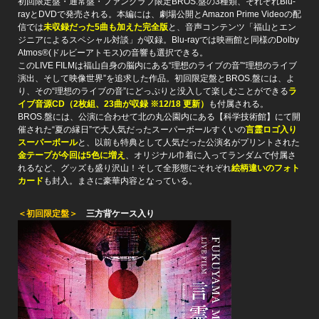
初回限定盤・通常盤・ファンクラブ限定BROS.盤の3種類、それぞれBlu-
rayとDVDで発売される。本編には、劇場公開とAmazon Prime Videoの配
信では
未収録だった5曲も加えた完全版
と、音声コンテンツ「福山とエン
ジニアによるスペシャル対談」が収録。Blu-rayでは映画館と同様のDolby
Atmos®(ドルビーアトモス)の音響も選択できる。
このLIVE FILMは福山自身の脳内にある“理想のライブの音”“理想のライブ
演出、そして映像世界”を追求した作品。初回限定盤とBROS.盤には、よ
り、その“理想のライブの音”にどっぷりと没入して楽しむことができる
ラ
イブ音源CD（2枚組、23曲が収録 ※12/18 更新）
も付属される。
BROS.盤には、公演に合わせて北の丸公園内にある【科学技術館】にて開
催された“夏の縁日”で大人気だったスーパーボールすくいの
言霊ロゴ入り
スーパーボール
と、以前も特典として人気だった公演名がプリントされた
金テープが今回は5色に増え
、オリジナル巾着に入ってランダムで付属さ
れるなど、グッズも盛り沢山！そして全形態にそれぞれ
絵柄違いのフォト
カード
も封入。まさに豪華内容となっている。
＜初回限定盤＞
三方背ケース入り