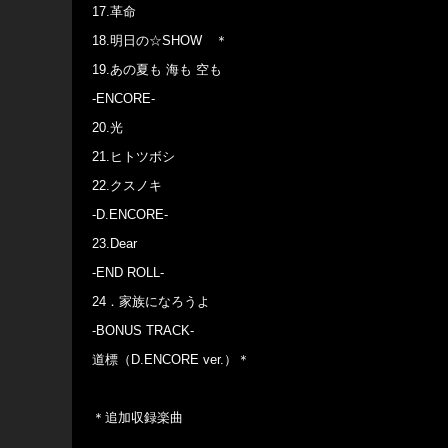
17.革命
18.明日の☆SHOW ＊
19.あの夏も 海も 空も
-ENCORE-
20.光
21.ヒトツボシ
22.クスノキ
-D.ENCORE-
23.Dear
-END ROLL-
24．家族になろうよ
-BONUS TRACK-
道標（D.ENCORE ver.）＊
＊追加収録楽曲