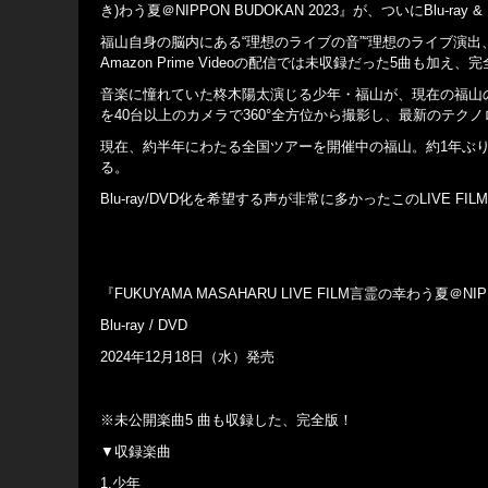
き)わう夏＠NIPPON BUDOKAN 2023』が、ついにBlu-r
福山自身の脳内にある“理想のライブの音”“理想のライブ演出
Amazon Prime Videoの配信では未収録だった5曲も加
音楽に憧れていた柊木陽太演じる少年・福山が、現在の福山
を40台以上のカメラで360°全方位から撮影し、最新のテ
現在、約半年にわたる全国ツアーを開催中の福山。約1年ぶりに
る。
Blu-ray/DVD化を希望する声が非常に多かったこのLIVE
『FUKUYAMA MASAHARU LIVE FILM言霊の幸わう夏＠NIPP
Blu-ray / DVD
2024年12月18日（水）発売
※未公開楽曲5 曲も収録した、完全版！
▼収録楽曲
1.少年