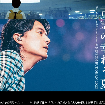
なっていたLIVE FILM『FUKUYAMA MASAHARU LIVE FILM言