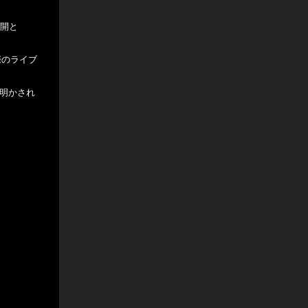
公開と
際のライブ
が明かされ