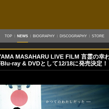
TOP
NEWS
BIOGRAPHY
DISCOGRAPHY
STORE
MA MASAHARU LIVE FILM 言霊の
がBlu-ray & DVDとして12/18に発売決定！