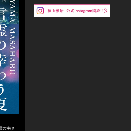
霊の幸(さ