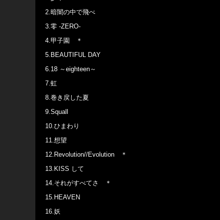
2.暗闇の中で飛べ
3.零 -ZERO-
4.甲子園 ＊
5.BEAUTIFUL DAY
6.18 ～eighteen～
7.虹
8.巻き戻した夏
9.Squall
10.ひまわり
11.想望
12.Revolution//Evolution ＊
13.KISS して
14.それがすべてさ ＊
15.HEAVEN
16.妖