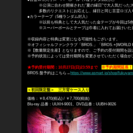
※公演に合わせ開催された“夏の縁日”で大人気だったス
多数のリクエストにお応えし、縁日と同じ言霊ロゴ入り
●カラーテープ（5種ランダム封入）
※以前も特典として大人気だった金テープが今回は5色に
※スーパーボールとテープは巾着に入れてお届けいた
※収録内容と特典は変更になる可能性もございます。
※オフィシャルファンクラブ「BROS.」「BROS.+(WORL
※【数量限定生産】となりますので、ご予約の受付期間を設
※予約状況によっては受付期間を変更させていただく場合が
★
予約受付期間：10月27日(日)23:59まで
※予約期間延長！
BROS.盤予約はこちら→
https://www.asmart.jp/shop/fukuya
＜初回限定盤＞ 三方背ケース入り
価格：￥8,470(税込) / ￥7,700(税抜)
Blu-ray 品番：UUXH-9001、DVD品番：UUBH-9026