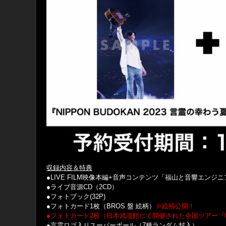
収録内容＆特典
●LIVE FILM映像本編+音声コンテンツ「福山と音響エ
●ライブ音源CD（2CD）
●フォトブック(32P)
●フォトカード1枚（BROS.盤 絵柄）
※絵柄公開！
●フォトカード2枚（日本武道館にて開催された全国ツアー『WE’
●言霊ロゴ入りスーパーボール（7種ランダム封入）