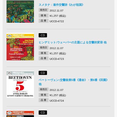
スメタナ：連作交響詩《わが祖国》
発売日
2012.11.07
価 格
¥1,257 (税込)
品 番
UCCD-4722
CD
ヒンデミット:ウェーバーの主題による交響的変容 他
発売日
2012.11.07
価 格
¥1,257 (税込)
品 番
UCCD-4723
CD
ベートーヴェン:交響曲第5番《運命》・第6番《田園》
他
発売日
2012.11.07
価 格
¥1,257 (税込)
品 番
UCCD-4724
CD