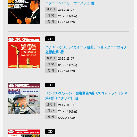
コダーイ:ハーリ・ヤーノシュ 他
発売日
2012.11.07
価 格
¥1,257 (税込)
品 番
UCCD-4726
CD
ハチャトゥリアン:ガイーヌ組曲、ショスタコーヴィチ:
交響曲第5番
発売日
2012.11.07
価 格
¥1,257 (税込)
品 番
UCCD-4728
CD
メンデルスゾーン：交響曲第3番《スコットランド》＆
第4番《イタリア》 他
発売日
2012.11.07
価 格
¥1,257 (税込)
品 番
UCCD-4729
CD