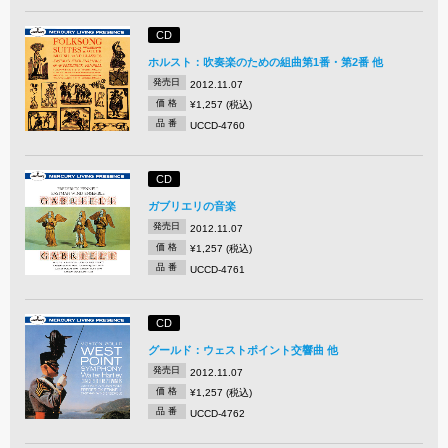
CD
ホルスト：吹奏楽のための組曲第1番・第2番 他
発売日
2012.11.07
価 格
¥1,257 (税込)
品 番
UCCD-4760
CD
ガブリエリの音楽
発売日
2012.11.07
価 格
¥1,257 (税込)
品 番
UCCD-4761
CD
グールド：ウェストポイント交響曲 他
発売日
2012.11.07
価 格
¥1,257 (税込)
品 番
UCCD-4762