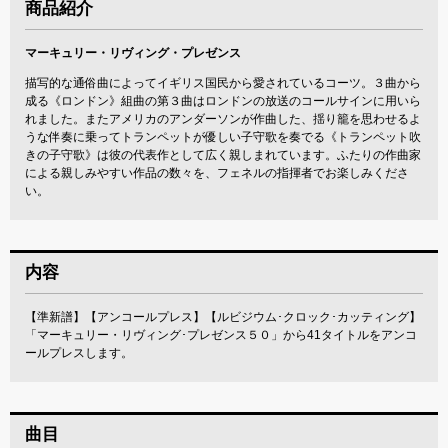
商品紹介
マーキュリー・リヴィング・プレゼンス
描写的な通俗曲によってイギリス国民から愛されているコーツ。３曲から
成る《ロンドン》組曲の第３曲はロンドンの放送のコールサインに用いら
れました。またアメリカのアンダーソンが作曲した、揺り籠を思わせるよ
うな伴奏に乗ってトランペットが優しい子守歌を奏でる《トランペット吹
きの子守歌》は彼の代表作として広く親しまれています。ふたりの作曲家
による親しみやすい作品の数々を、フェネルの指揮者でお楽しみくださ
い。
内容
【準新譜】【アンコールプレス】【ルビジウム･クロック･カッティング】
「マーキュリー・リヴィング･プレゼンス５０」から41タイトルをアンコ
ールプレスします。
曲目