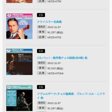
品 番
UCCD-4750
CD
クライスラー名曲集
発売日
2012.11.07
価 格
¥1,257 (税込)
品 番
UCCD-4752
CD
J.S.バッハ：無伴奏チェロ組曲(全6曲) 他
発売日
2012.11.07
価 格
¥2,515 (税込)
品 番
UCCD-4753/4
CD
ドヴォルザーク:チェロ協奏曲、ブルッフ:コル・ニドラ
イ 他
発売日
2012.11.07
価 格
¥1,257 (税込)