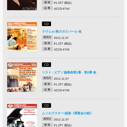
価 格
¥1,257 (税込)
品 番
UCCD-4744
CD
ラヴェル:夜のガスパール 他
発売日
2012.11.07
価 格
¥1,257 (税込)
品 番
UCCD-4745
CD
リスト：ピアノ協奏曲第1番・第2番 他
発売日
2012.11.07
価 格
¥1,257 (税込)
品 番
UCCD-4746
CD
ムソルグスキー:組曲《展覧会の絵》
発売日
2012.11.07
価 格
¥1,257 (税込)