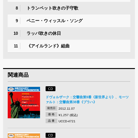
トランペット吹きの子守歌
8
ペニー・ウィッスル・ソング
9
ラッパ吹きの休日
10
《アイルランド》組曲
11
関連商品
CD
ドヴォルザーク：交響曲第9番《新世界より》、モーツ
ァルト：交響曲第38番《プラハ》
発売日
2012.11.07
価 格
¥1,257 (税込)
品 番
UCCD-4721
CD