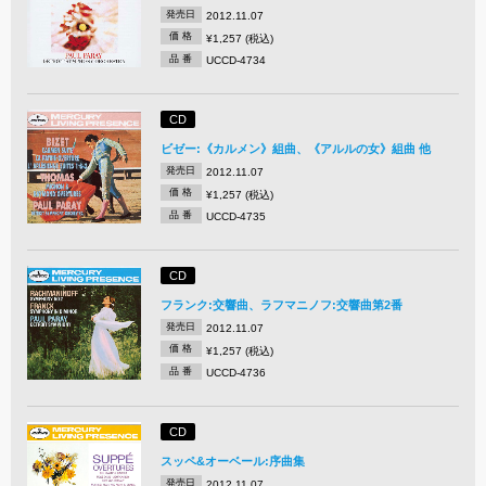
発売日
2012.11.07
価 格
¥1,257 (税込)
品 番
UCCD-4734
CD
ビゼー:《カルメン》組曲、《アルルの女》組曲 他
発売日
2012.11.07
価 格
¥1,257 (税込)
品 番
UCCD-4735
CD
フランク:交響曲、ラフマニノフ:交響曲第2番
発売日
2012.11.07
価 格
¥1,257 (税込)
品 番
UCCD-4736
CD
スッペ&オーベール:序曲集
発売日
2012.11.07