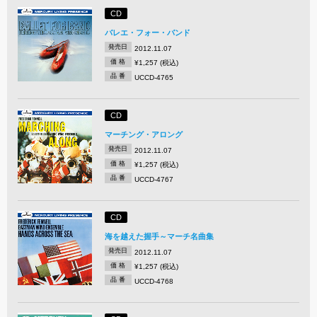
CD
バレエ・フォー・バンド
発売日
2012.11.07
価 格
¥1,257 (税込)
品 番
UCCD-4765
CD
マーチング・アロング
発売日
2012.11.07
価 格
¥1,257 (税込)
品 番
UCCD-4767
CD
海を越えた握手～マーチ名曲集
発売日
2012.11.07
価 格
¥1,257 (税込)
品 番
UCCD-4768