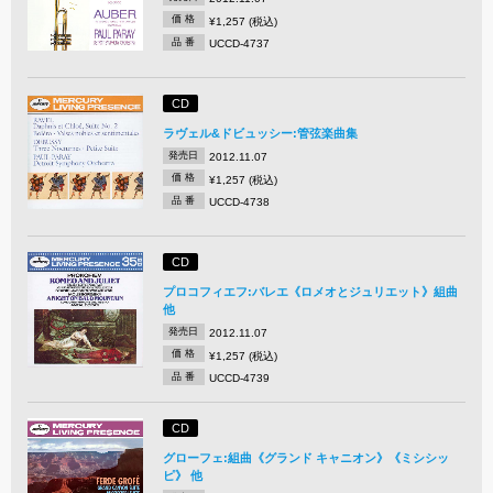
価 格
¥1,257 (税込)
品 番
UCCD-4737
CD
ラヴェル&ドビュッシー:管弦楽曲集
発売日
2012.11.07
価 格
¥1,257 (税込)
品 番
UCCD-4738
CD
プロコフィエフ:バレエ《ロメオとジュリエット》組曲
他
発売日
2012.11.07
価 格
¥1,257 (税込)
品 番
UCCD-4739
CD
グローフェ:組曲《グランド キャニオン》《ミシシッ
ピ》 他