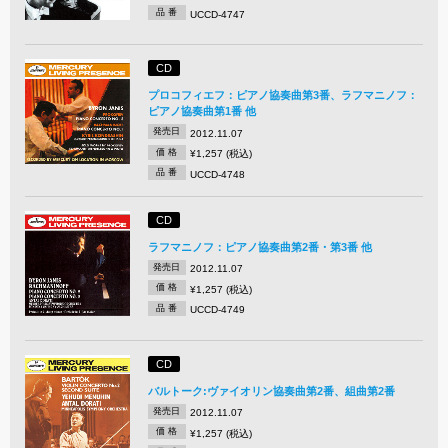
品 番
UCCD-4747
CD
プロコフィエフ：ピアノ協奏曲第3番、ラフマニノフ：
ピアノ協奏曲第1番 他
発売日
2012.11.07
価 格
¥1,257 (税込)
品 番
UCCD-4748
CD
ラフマニノフ：ピアノ協奏曲第2番・第3番 他
発売日
2012.11.07
価 格
¥1,257 (税込)
品 番
UCCD-4749
CD
バルトーク:ヴァイオリン協奏曲第2番、組曲第2番
発売日
2012.11.07
価 格
¥1,257 (税込)