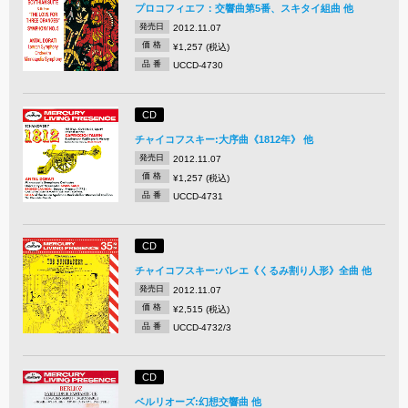
プロコフィエフ：交響曲第5番、スキタイ組曲 他
発売日
2012.11.07
価 格
¥1,257 (税込)
品 番
UCCD-4730
CD
チャイコフスキー:大序曲《1812年》 他
発売日
2012.11.07
価 格
¥1,257 (税込)
品 番
UCCD-4731
CD
チャイコフスキー:バレエ《くるみ割り人形》全曲 他
発売日
2012.11.07
価 格
¥2,515 (税込)
品 番
UCCD-4732/3
CD
ベルリオーズ:幻想交響曲 他