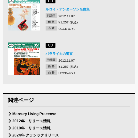
CD
ルロイ・アンダーソン名曲集
発売日
2012.11.07
価 格
¥1,257 (税込)
品 番
UCCD-4769
CD
バラライカの饗宴
発売日
2012.11.07
価 格
¥1,257 (税込)
品 番
UCCD-4771
関連ページ
Mercury Living Precense
2012年 リリース情報
2019年 リリース情報
2024年 クラシックリリース