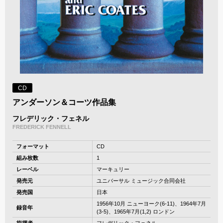
CD
アンダーソン＆コーツ作品集
フレデリック・フェネル
FREDERICK FENNELL
フォーマット
CD
組み枚数
1
レーベル
マーキュリー
発売元
ユニバーサル ミュージック合同会社
発売国
日本
1956年10月 ニューヨーク(6-11)、1964年7月
録音年
(3-5)、1965年7月(1,2) ロンドン
指揮者
フレデリック・フェネル