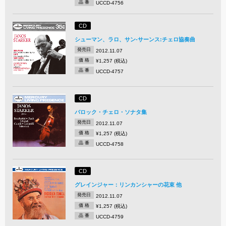
品 番
UCCD-4756
CD
シューマン、ラロ、サン-サーンス:チェロ協奏曲
発売日
2012.11.07
価 格
¥1,257 (税込)
品 番
UCCD-4757
CD
バロック・チェロ・ソナタ集
発売日
2012.11.07
価 格
¥1,257 (税込)
品 番
UCCD-4758
CD
グレインジャー：リンカンシャーの花束 他
発売日
2012.11.07
価 格
¥1,257 (税込)
品 番
UCCD-4759