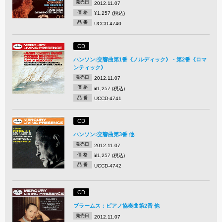
発売日
2012.11.07
価 格
¥1,257 (税込)
品 番
UCCD-4740
CD
ハンソン:交響曲第1番《ノルディック》・第2番《ロマ
ンティック》
発売日
2012.11.07
価 格
¥1,257 (税込)
品 番
UCCD-4741
CD
ハンソン:交響曲第3番 他
発売日
2012.11.07
価 格
¥1,257 (税込)
品 番
UCCD-4742
CD
ブラームス：ピアノ協奏曲第2番 他
発売日
2012.11.07