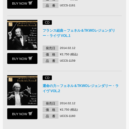
BUY NOW
品 番
UCCS-1161
CD
フランス組曲～フェネル＆TKWOレジェンダリ
ー・ライヴ VOL.1
発売日
2014.02.12
価 格
¥2,750 (税込)
BUY NOW
品 番
UCCS-1159
CD
運命の力～フェネル＆TKWOレジェンダリー・ラ
イヴ VOL.2
発売日
2014.02.12
価 格
¥2,750 (税込)
BUY NOW
品 番
UCCS-1160