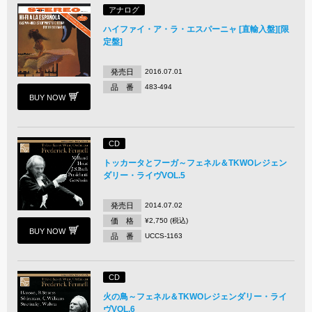
アナログ
ハイファイ・ア・ラ・エスパーニャ [直輸入盤][限
定盤]
発売日
2016.07.01
品 番
483-494
BUY NOW
CD
トッカータとフーガ～フェネル＆TKWOレジェン
ダリー・ライヴVOL.5
発売日
2014.07.02
価 格
¥2,750 (税込)
BUY NOW
品 番
UCCS-1163
CD
火の鳥～フェネル＆TKWOレジェンダリー・ライ
ヴVOL.6