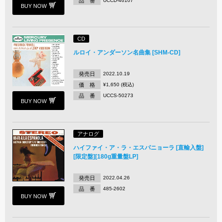
品 番
UCCD-46107
BUY NOW
CD
ルロイ・アンダーソン名曲集 [SHM-CD]
発売日
2022.10.19
価 格
¥1,650 (税込)
品 番
UCCS-50273
BUY NOW
アナログ
ハイファイ・ア・ラ・エスパニョーラ [直輸入盤]
[限定盤][180g重量盤LP]
発売日
2022.04.26
品 番
485-2602
BUY NOW