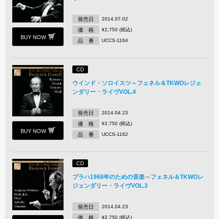
発売日
2014.07.02
価 格
¥2,750 (税込)
BUY NOW
品 番
UCCS-1164
CD
ウインド・ソロイスツ～フェネル＆TKWOレジェ
ンダリー・ライヴVOL.4
発売日
2014.04.23
価 格
¥2,750 (税込)
BUY NOW
品 番
UCCS-1162
CD
プラハ1968年のための音楽～フェネル＆TKWOレ
ジェンダリー・ライヴVOL.3
発売日
2014.04.23
価 格
¥2,750 (税込)