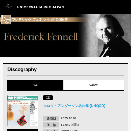
Discography
ALL
ALBUM
CD
ルロイ・アンダーソン名曲集 [UHQCD]
発売日
2025.10.08
価 格
¥2,640 (税込)