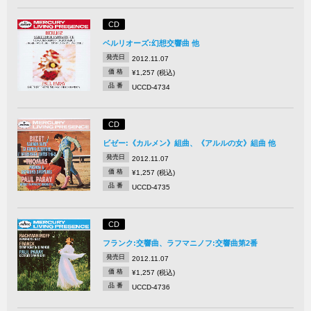
CD
ベルリオーズ:幻想交響曲 他
発売日
2012.11.07
価 格
¥1,257 (税込)
品 番
UCCD-4734
CD
ビゼー:《カルメン》組曲、《アルルの女》組曲 他
発売日
2012.11.07
価 格
¥1,257 (税込)
品 番
UCCD-4735
CD
フランク:交響曲、ラフマニノフ:交響曲第2番
発売日
2012.11.07
価 格
¥1,257 (税込)
品 番
UCCD-4736