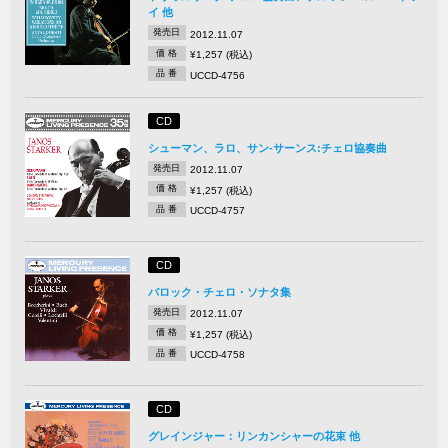
イ 他
発売日
2012.11.07
価 格
¥1,257 (税込)
品 番
UCCD-4756
CD
シューマン、ラロ、サン-サーンス:チェロ協奏曲
発売日
2012.11.07
価 格
¥1,257 (税込)
品 番
UCCD-4757
CD
バロック・チェロ・ソナタ集
発売日
2012.11.07
価 格
¥1,257 (税込)
品 番
UCCD-4758
CD
グレインジャー：リンカンシャーの花束 他