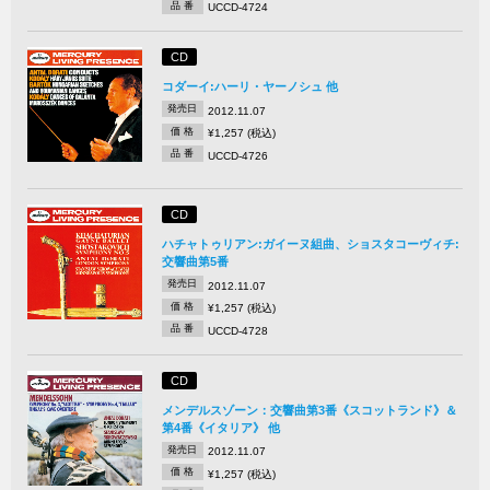
品 番
UCCD-4724
CD
コダーイ:ハーリ・ヤーノシュ 他
発売日
2012.11.07
価 格
¥1,257 (税込)
品 番
UCCD-4726
CD
ハチャトゥリアン:ガイーヌ組曲、ショスタコーヴィチ:
交響曲第5番
発売日
2012.11.07
価 格
¥1,257 (税込)
品 番
UCCD-4728
CD
メンデルスゾーン：交響曲第3番《スコットランド》＆
第4番《イタリア》 他
発売日
2012.11.07
価 格
¥1,257 (税込)