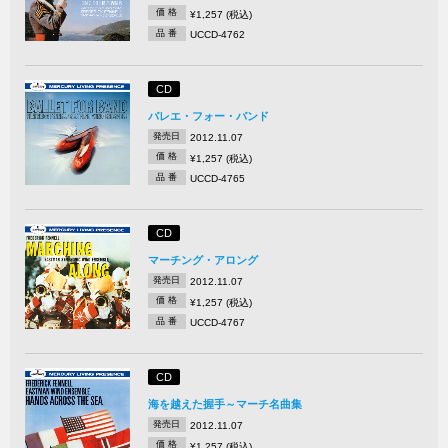
価 格
¥1,257 (税込)
品 番
UCCD-4762
CD
バレエ・フォー・バンド
発売日
2012.11.07
価 格
¥1,257 (税込)
品 番
UCCD-4765
CD
マーチング・アロング
発売日
2012.11.07
価 格
¥1,257 (税込)
品 番
UCCD-4767
CD
海を越えた握手～マーチ名曲集
発売日
2012.11.07
価 格
¥1,257 (税込)