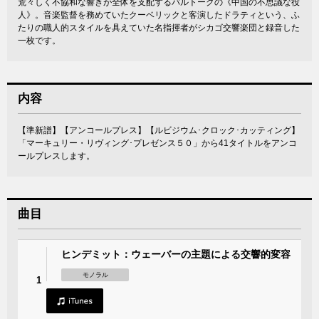
荒々しく不協和な響きが全体を支配するバルトークの《中国の不思議な役
人》。音楽監督を務めていたクーベリックと客演したドラティという、ふ
たりの職人的スタイルを具えていた名指揮者がシカゴ交響楽団と録音した
一枚です。
内容
【準新譜】【アンコールプレス】【ルビジウム･クロック･カッティング】
「マーキュリー・リヴィング･プレゼンス５０」から41タイトルをアンコ
ールプレスします。
曲目
ヒンデミット：ウェーバーの主題による交響的変容
モノラル
1