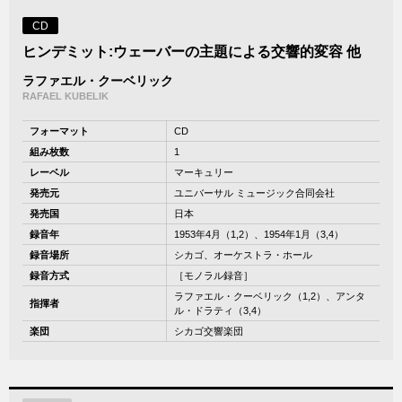
CD
ヒンデミット:ウェーバーの主題による交響的変容 他
ラファエル・クーベリック
RAFAEL KUBELIK
フォーマット
CD
組み枚数
1
レーベル
マーキュリー
発売元
ユニバーサル ミュージック合同会社
発売国
日本
録音年
1953年4月（1,2）、1954年1月（3,4）
録音場所
シカゴ、オーケストラ・ホール
録音方式
［モノラル録音］
ラファエル・クーベリック（1,2）、アンタ
指揮者
ル・ドラティ（3,4）
楽団
シカゴ交響楽団