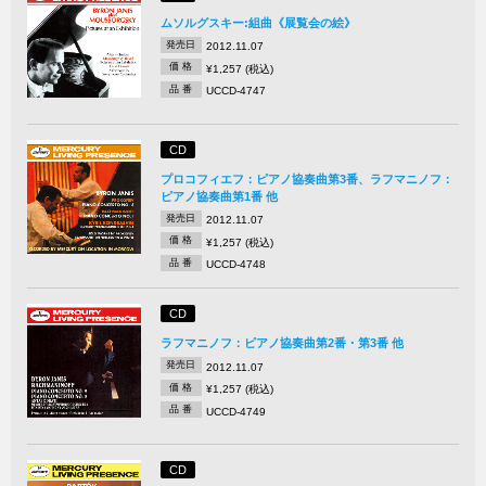
ムソルグスキー:組曲《展覧会の絵》
発売日
2012.11.07
価 格
¥1,257 (税込)
品 番
UCCD-4747
CD
プロコフィエフ：ピアノ協奏曲第3番、ラフマニノフ：
ピアノ協奏曲第1番 他
発売日
2012.11.07
価 格
¥1,257 (税込)
品 番
UCCD-4748
CD
ラフマニノフ：ピアノ協奏曲第2番・第3番 他
発売日
2012.11.07
価 格
¥1,257 (税込)
品 番
UCCD-4749
CD