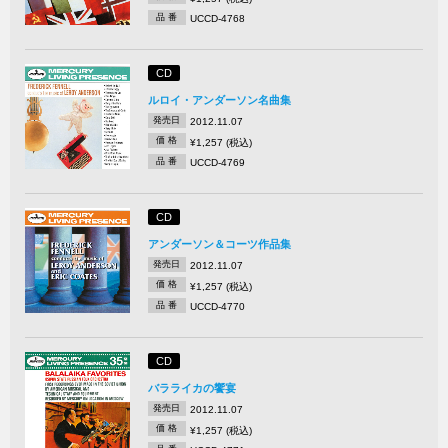
品 番
UCCD-4768
CD
ルロイ・アンダーソン名曲集
発売日
2012.11.07
価 格
¥1,257 (税込)
品 番
UCCD-4769
CD
アンダーソン＆コーツ作品集
発売日
2012.11.07
価 格
¥1,257 (税込)
品 番
UCCD-4770
CD
バラライカの饗宴
発売日
2012.11.07
価 格
¥1,257 (税込)