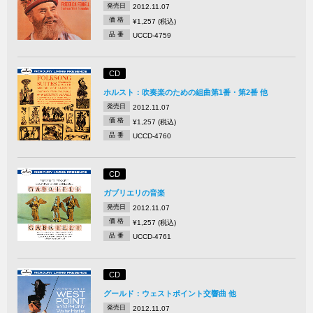
発売日
2012.11.07
価 格
¥1,257 (税込)
品 番
UCCD-4759
CD
ホルスト：吹奏楽のための組曲第1番・第2番 他
発売日
2012.11.07
価 格
¥1,257 (税込)
品 番
UCCD-4760
CD
ガブリエリの音楽
発売日
2012.11.07
価 格
¥1,257 (税込)
品 番
UCCD-4761
CD
グールド：ウェストポイント交響曲 他
発売日
2012.11.07