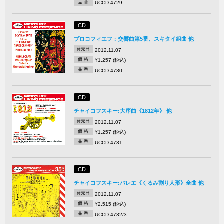
品 番
UCCD-4729
CD
プロコフィエフ：交響曲第5番、スキタイ組曲 他
発売日
2012.11.07
価 格
¥1,257 (税込)
品 番
UCCD-4730
CD
チャイコフスキー:大序曲《1812年》 他
発売日
2012.11.07
価 格
¥1,257 (税込)
品 番
UCCD-4731
CD
チャイコフスキー:バレエ《くるみ割り人形》全曲 他
発売日
2012.11.07
価 格
¥2,515 (税込)
品 番
UCCD-4732/3