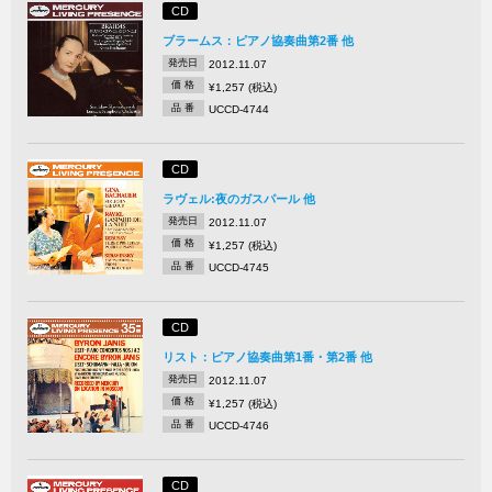
CD
ブラームス：ピアノ協奏曲第2番 他
発売日
2012.11.07
価 格
¥1,257 (税込)
品 番
UCCD-4744
CD
ラヴェル:夜のガスパール 他
発売日
2012.11.07
価 格
¥1,257 (税込)
品 番
UCCD-4745
CD
リスト：ピアノ協奏曲第1番・第2番 他
発売日
2012.11.07
価 格
¥1,257 (税込)
品 番
UCCD-4746
CD