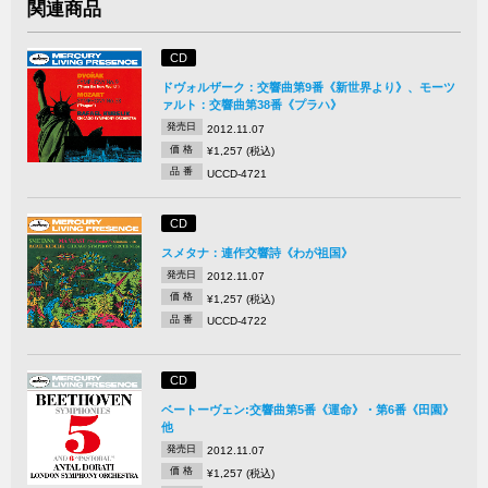
関連商品
CD
ドヴォルザーク：交響曲第9番《新世界より》、モーツ
ァルト：交響曲第38番《プラハ》
発売日
2012.11.07
価 格
¥1,257 (税込)
品 番
UCCD-4721
CD
スメタナ：連作交響詩《わが祖国》
発売日
2012.11.07
価 格
¥1,257 (税込)
品 番
UCCD-4722
CD
ベートーヴェン:交響曲第5番《運命》・第6番《田園》
他
発売日
2012.11.07
価 格
¥1,257 (税込)