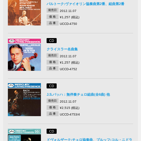
バルトーク:ヴァイオリン協奏曲第2番、組曲第2番
発売日
2012.11.07
価 格
¥1,257 (税込)
品 番
UCCD-4750
CD
クライスラー名曲集
発売日
2012.11.07
価 格
¥1,257 (税込)
品 番
UCCD-4752
CD
J.S.バッハ：無伴奏チェロ組曲(全6曲) 他
発売日
2012.11.07
価 格
¥2,515 (税込)
品 番
UCCD-4753/4
CD
ドヴォルザーク:チェロ協奏曲、ブルッフ:コル・ニドラ