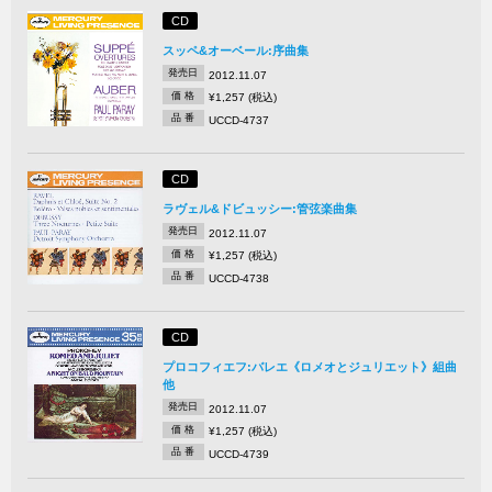
CD
スッペ&オーベール:序曲集
発売日
2012.11.07
価 格
¥1,257 (税込)
品 番
UCCD-4737
CD
ラヴェル&ドビュッシー:管弦楽曲集
発売日
2012.11.07
価 格
¥1,257 (税込)
品 番
UCCD-4738
CD
プロコフィエフ:バレエ《ロメオとジュリエット》組曲
他
発売日
2012.11.07
価 格
¥1,257 (税込)
品 番
UCCD-4739