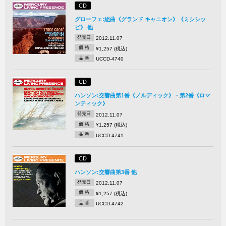
CD
グローフェ:組曲《グランド キャニオン》《ミシシッ
ピ》 他
発売日
2012.11.07
価 格
¥1,257 (税込)
品 番
UCCD-4740
CD
ハンソン:交響曲第1番《ノルディック》・第2番《ロマ
ンティック》
発売日
2012.11.07
価 格
¥1,257 (税込)
品 番
UCCD-4741
CD
ハンソン:交響曲第3番 他
発売日
2012.11.07
価 格
¥1,257 (税込)
品 番
UCCD-4742