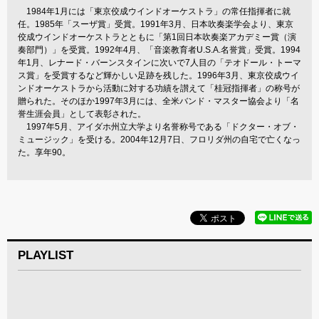
1984年1月には「東京佼成ウインドオーケストラ」の常任指揮者に就
任。1985年「スーザ賞」受賞。1991年3月、日本吹奏楽学会より、東京
佼成ウインドオーケストラとともに「第1回日本吹奏楽アカデミー賞（演
奏部門）」を受賞。1992年4月、「音楽教育者U.S.A.名誉賞」受賞。1994
年1月、レナード・バーンスタインに次いで7人目の「テオドール・トーマ
ス賞」を受賞するなど輝かしい足跡を残した。1996年3月、東京佼成ウイ
ンドオーケストラから活動に対する功績を讃えて「桂冠指揮者」の称号が
贈られた。そのほか1997年3月には、全米バンド・マスター協会より「名
誉生涯会員」として表彰された。
1997年5月、アイダホ州立大学より名誉称号である「ドクター・オブ・
ミュージック」を受ける。2004年12月7日、フロリダ州の自宅で亡くなっ
た。享年90。
PLAYLIST