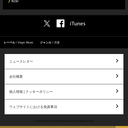
flickr
レーベル
Virgin Music
ジャンル
洋楽
ニュースレター
会社概要
個人情報 | クッキーポリシー
ウェブサイトにおける免責事項
© Copyright 2026 Universal Music Group N.V. All rights reserved.